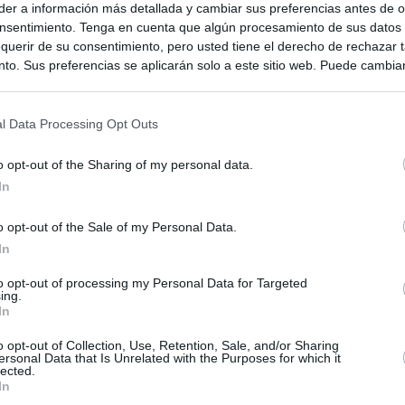
er a información más detallada y cambiar sus preferencias antes de o
nsentimiento. Tenga en cuenta que algún procesamiento de sus datos
querir de su consentimiento, pero usted tiene el derecho de rechazar t
to. Sus preferencias se aplicarán solo a este sitio web. Puede cambia
s en cualquier momento entrando de nuevo en este sitio web o visitan
privacidad.
l Data Processing Opt Outs
o opt-out of the Sharing of my personal data.
In
o opt-out of the Sale of my Personal Data.
In
ias
to opt-out of processing my Personal Data for Targeted
SO
ing.
In
Kio
n ultimátum a Italia: o levanta los controles a viajeros de
ará "medidas proporcionales"
o opt-out of Collection, Use, Retention, Sale, and/or Sharing
Nav
del
ersonal Data that Is Unrelated with the Purposes for which it
lected.
el ultimátum del Gobierno y mantiene los controles a viajeros de
In
SÍ
 15 de agosto: "No aceptamos imposiciones"