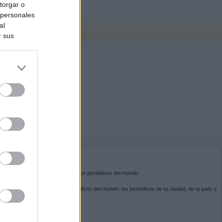
torgar o
 personales
al
r sus
do nuestra
BRE KIOSKO.NET
sko.net
es la puerta de entrada a los periódicos del mundo.
ega por las portadas de los periódicos del mundo: los periódicos de tu ciudad, de tu país o
 otro extremo del mundo.
GUENOS