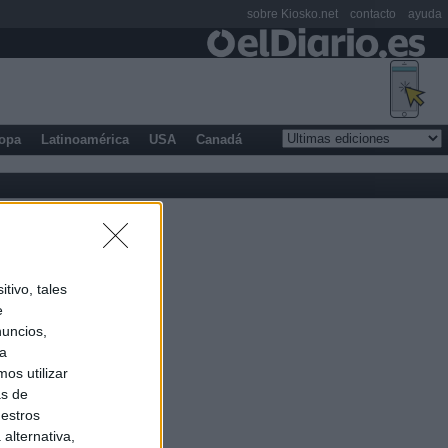
sobre Kiosko.net
contacto
ayuda
opa
Latinoamérica
USA
Canadá
tivo, tales
e
nuncios,
ra
os utilizar
as de
uestros
alternativa,