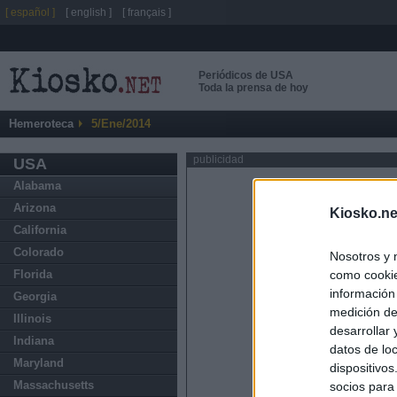
[ español ]
[ english ]
[ français ]
Periódicos de USA
Toda la prensa de hoy
Hemeroteca
5/Ene/2014
publicidad
USA
Alabama
Arizona
Kiosko.ne
California
Colorado
Nosotros y 
como cookie
Florida
información
Georgia
medición de
Illinois
desarrollar
Indiana
datos de loc
Maryland
dispositivo
Massachusetts
socios para