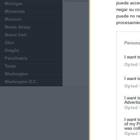
puede acced
Michigan
negar su co
Minnesota
puede no re
Missouri
procesamien
Nueva Jersey
preferencia
Nueva York
política de 
Ohio
Persona
Oregón
I want t
Pensilvania
Opted 
Texas
Washington
I want t
Washington D.C.
Opted 
Últimas notic
I want 
Advertis
Opted 
El Gobierno da u
España o adopt
I want t
of my P
was col
Italia rechaza 
Opted 
España hasta el