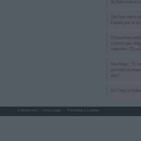
de Italia tras el
Qué hay detrás d
España por la cri
Última hora polít
viajeros que llega
controles: “Es ri
Sira Rego: "Es i
personas se muev
algo"
De Ceu
© Kiosko.net
Aviso Legal
Privacidad y Cookies