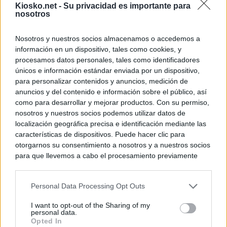
Kiosko.net -
Su privacidad es importante para
nosotros
Nosotros y nuestros socios almacenamos o accedemos a
información en un dispositivo, tales como cookies, y
procesamos datos personales, tales como identificadores
únicos e información estándar enviada por un dispositivo,
para personalizar contenidos y anuncios, medición de
anuncios y del contenido e información sobre el público, así
como para desarrollar y mejorar productos. Con su permiso,
nosotros y nuestros socios podemos utilizar datos de
localización geográfica precisa e identificación mediante las
características de dispositivos. Puede hacer clic para
otorgarnos su consentimiento a nosotros y a nuestros socios
para que llevemos a cabo el procesamiento previamente
descrito. De forma alternativa, puede acceder a información
más detallada y cambiar sus preferencias antes de otorgar o
Personal Data Processing Opt Outs
negar su consentimiento. Tenga en cuenta que algún
procesamiento de sus datos personales puede no requerir
I want to opt-out of the Sharing of my
de su consentimiento, pero usted tiene el derecho de
personal data.
rechazar tal procesamiento. Sus preferencias se aplicarán
Opted In