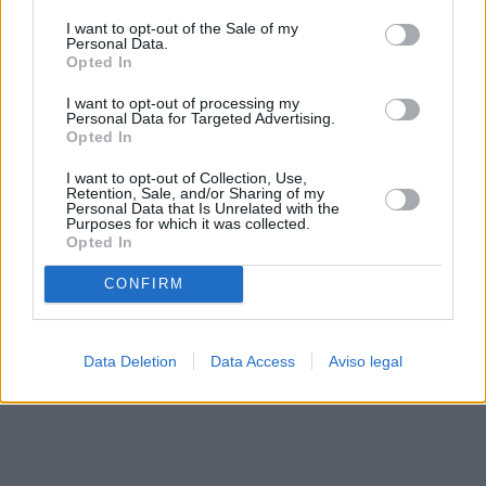
solo a este sitio web. Puede cambiar sus preferencias en
I want to opt-out of the Sale of my
cualquier momento entrando de nuevo en este sitio web o
Personal Data.
visitando nuestra política de privacidad.
Opted In
I want to opt-out of processing my
Personal Data for Targeted Advertising.
Opted In
I want to opt-out of Collection, Use,
Retention, Sale, and/or Sharing of my
Personal Data that Is Unrelated with the
Purposes for which it was collected.
Opted In
CONFIRM
Data Deletion
Data Access
Aviso legal