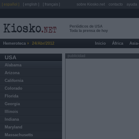
[ español ]
[ english ]
[ français ]
sobre Kiosko.net
contacto
ayuda
Periódicos de USA
Toda la prensa de hoy
Hemeroteca
24/Abr/2012
Inicio
África
Asia
publicidad
USA
Alabama
Arizona
California
Colorado
Florida
Georgia
Illinois
Indiana
Maryland
Massachusetts