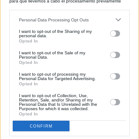
para que llevemos a cabo el procesamiento previamente
descrito. De forma alternativa, puede acceder a información
más detallada y cambiar sus preferencias antes de otorgar o
Personal Data Processing Opt Outs
negar su consentimiento. Tenga en cuenta que algún
procesamiento de sus datos personales puede no requerir
I want to opt-out of the Sharing of my
de su consentimiento, pero usted tiene el derecho de
personal data.
rechazar tal procesamiento. Sus preferencias se aplicarán
Opted In
solo a este sitio web. Puede cambiar sus preferencias en
I want to opt-out of the Sale of my
cualquier momento entrando de nuevo en este sitio web o
Personal Data.
visitando nuestra política de privacidad.
Opted In
I want to opt-out of processing my
Personal Data for Targeted Advertising.
Opted In
I want to opt-out of Collection, Use,
Retention, Sale, and/or Sharing of my
Personal Data that Is Unrelated with the
Purposes for which it was collected.
Opted In
CONFIRM