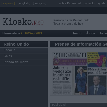
[ español ]
[ english ]
[ français ]
sobre Kiosko.net
contacto
ayuda
Periódicos de Reino Unido
Toda la prensa de hoy
Hemeroteca
16/Sep/2021
Inicio
África
Asia
Reino Unido
Prensa de Información G
Escocia
Gales
Irlanda del Norte
publicidad