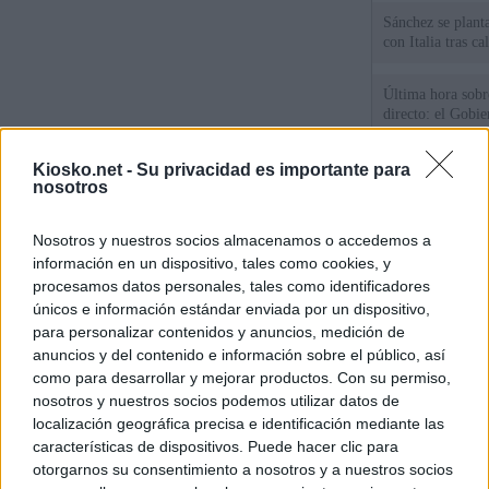
Sánchez se plant
con Italia tras c
Última hora sobre
directo: el Gobie
tras la imposició
de "inaceptables
Kiosko.net -
Su privacidad es importante para
nosotros
Los viajeros atra
Italia: “Es ridíc
Nosotros y nuestros socios almacenamos o accedemos a
Sánchez responde
información en un dispositivo, tales como cookies, y
procesamos datos personales, tales como identificadores
únicos e información estándar enviada por un dispositivo,
© Kiosko.net
Aviso Legal
Privacidad y Cookies
para personalizar contenidos y anuncios, medición de
anuncios y del contenido e información sobre el público, así
como para desarrollar y mejorar productos. Con su permiso,
nosotros y nuestros socios podemos utilizar datos de
localización geográfica precisa e identificación mediante las
características de dispositivos. Puede hacer clic para
otorgarnos su consentimiento a nosotros y a nuestros socios