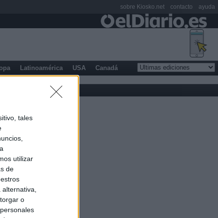
sobre Kiosko.net
contacto
ayuda
opa
Latinoamérica
USA
Canadá
tivo, tales
e
nuncios,
ra
os utilizar
as de
uestros
alternativa,
torgar o
 personales