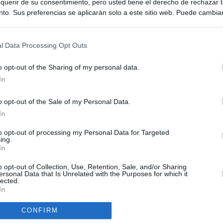
querir de su consentimiento, pero usted tiene el derecho de rechazar t
to. Sus preferencias se aplicarán solo a este sitio web. Puede cambia
s en cualquier momento entrando de nuevo en este sitio web o visitan
privacidad.
l Data Processing Opt Outs
o opt-out of the Sharing of my personal data.
In
o opt-out of the Sale of my Personal Data.
ias
SO
In
Kio
el ultimátum del Gobierno y mantiene los controles a viajeros de
to opt-out of processing my Personal Data for Targeted
 15 de agosto: "No aceptamos imposiciones"
ing.
Nav
In
del
n ultimátum a Italia: o levanta los controles a viajeros de
SÍ
o opt-out of Collection, Use, Retention, Sale, and/or Sharing
ará "medidas proporcionales"
ersonal Data that Is Unrelated with the Purposes for which it
lected.
In
uará contra las comunidades que no acojan a los menores
 crisis de Ceuta
CONFIRM