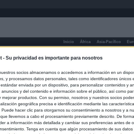
Inicio
África
Asia-Pacífico
Eur
eneral
t -
Su privacidad es importante para nosotros
nuestros socios almacenamos o accedemos a información en un disposi
s, y procesamos datos personales, tales como identificadores únicos 
 estándar enviada por un dispositivo, para personalizar contenidos y a
 anuncios y del contenido e información sobre el público, así como pa
 y mejorar productos. Con su permiso, nosotros y nuestros socios podem
alización geográfica precisa e identificación mediante las característic
s. Puede hacer clic para otorgarnos su consentimiento a nosotros y a n
 que llevemos a cabo el procesamiento previamente descrito. De forma 
er a información más detallada y cambiar sus preferencias antes de o
nsentimiento. Tenga en cuenta que algún procesamiento de sus datos