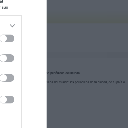
al
r sus
do nuestra
BRE KIOSKO.NET
sko.net
es la puerta de entrada a los periódicos del mundo.
ega por las portadas de los periódicos del mundo: los periódicos de tu ciudad, de tu país o
 otro extremo del mundo.
GUENOS