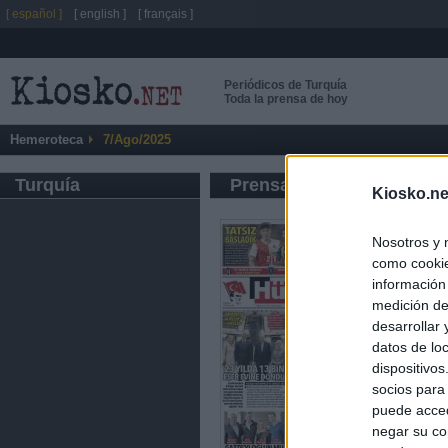
[ español ]
[ english ]
[ français ]
Periódicos de Turquía
Toda la prensa de hoy
Hemeroteca
7/Ago/2025
Turquía
Prensa de Información G
Kiosko.ne
Nosotros y 
como cookie
información
medición de
desarrollar
datos de loc
dispositivo
socios para
puede acced
negar su co