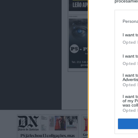
procesamien
preferencia
política de 
Persona
I want t
Opted 
I want t
Opted 
I want 
Advertis
Opted 
I want t
of my P
was col
Opted 