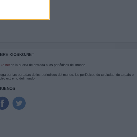
BRE KIOSKO.NET
sko.net
es la puerta de entrada a los periódicos del mundo.
ega por las portadas de los periódicos del mundo: los periódicos de tu ciudad, de tu país o
 otro extremo del mundo.
GUENOS