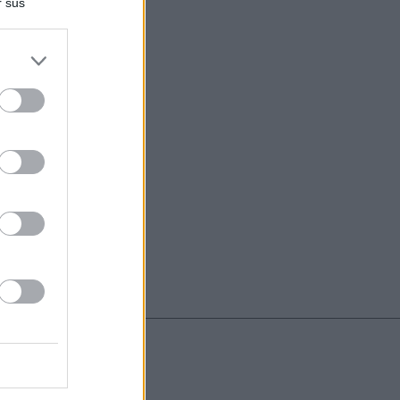
r sus
do nuestra