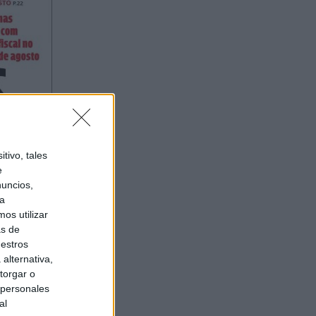
tivo, tales
e
nuncios,
ra
os utilizar
as de
uestros
alternativa,
torgar o
 personales
al