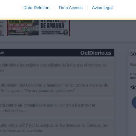
Data Deletion
Data Access
Aviso legal
ias
SO
Kio
ntroles a los viajeros procedentes de Italia tras el rechazo de
los
Nav
del
el ultimátum del Gobierno y mantiene los controles a viajeros de
SÍ
 15 de agosto: "No aceptamos imposiciones"
uará contra las comunidades que no acojan a los menores
 crisis de Ceuta
esión sobre el PP por la acogida de los menores de Ceuta en las
e gobiernan en coalición