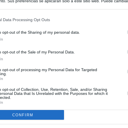
to. Sus preferencias se aplicarán solo a este sitio web. Puede cambia
s en cualquier momento entrando de nuevo en este sitio web o visitan
privacidad.
l Data Processing Opt Outs
o opt-out of the Sharing of my personal data.
In
o opt-out of the Sale of my Personal Data.
In
to opt-out of processing my Personal Data for Targeted
ing.
In
o opt-out of Collection, Use, Retention, Sale, and/or Sharing
ersonal Data that Is Unrelated with the Purposes for which it
lected.
In
CONFIRM