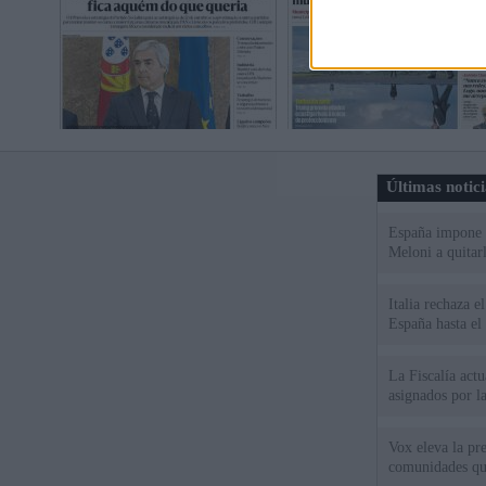
Últimas notic
España impone co
Meloni a quitar
Italia rechaza 
España hasta el
La Fiscalía act
asignados por la
Vox eleva la pr
comunidades qu