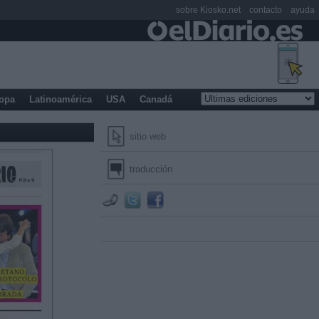
sobre Kiosko.net
contacto
ayuda
opa
Latinoamérica
USA
Canadá
sitio web
traducción