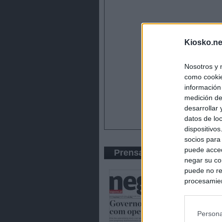
Kiosko.ne
Nosotros y 
como cookie
información
medición de
desarrollar
datos de loc
dispositivo
socios para
puede acced
Prensa Económica
negar su co
puede no re
procesamien
preferencia
política de 
Persona