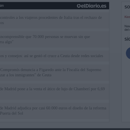
ias
SO
Kio
ntroles a los viajeros procedentes de Italia tras el rechazo de
los
Nav
del
incomprensible que 70.000 personas se muevan sin que
SÍ
ra algo"
os y consejos: así se gestó el cruce a Ceuta desde redes sociales
 Compromís denuncia a Figaredo ante la Fiscalía del Supremo
azar a los inmigrantes” de Ceuta
 Madrid pone a la venta el ático de lujo de Chamberí por 6,69
 Madrid adjudica por casi 60.000 euros el diseño de la reforma
 Puerta del Sol