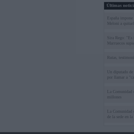
Últimas notic
España impone co
Meloni a quitar
Sira Rego: "Es 
Marruecos supie
Rutas, testimoni
Un diputado de
por llamar a “c
La Comunidad de
millones
La Comunidad de
de la sede en la