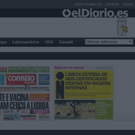
sobre Kiosko.net
contacto
ayuda
opa
Latinoamérica
USA
Canadá