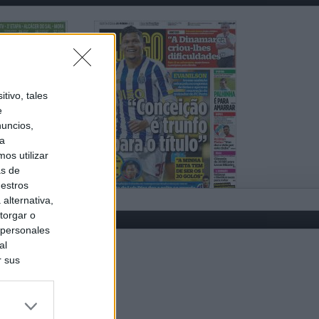
tivo, tales
e
nuncios,
ra
os utilizar
as de
uestros
alternativa,
torgar o
 personales
al
r sus
do nuestra