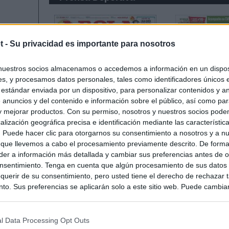
t -
Su privacidad es importante para nosotros
nuestros socios almacenamos o accedemos a información en un disposi
s, y procesamos datos personales, tales como identificadores únicos 
 estándar enviada por un dispositivo, para personalizar contenidos y a
 anuncios y del contenido e información sobre el público, así como pa
 y mejorar productos. Con su permiso, nosotros y nuestros socios podem
alización geográfica precisa e identificación mediante las característic
s. Puede hacer clic para otorgarnos su consentimiento a nosotros y a n
 que llevemos a cabo el procesamiento previamente descrito. De forma 
er a información más detallada y cambiar sus preferencias antes de o
nsentimiento. Tenga en cuenta que algún procesamiento de sus datos
querir de su consentimiento, pero usted tiene el derecho de rechazar t
to. Sus preferencias se aplicarán solo a este sitio web. Puede cambia
s en cualquier momento entrando de nuevo en este sitio web o visitan
privacidad.
l Data Processing Opt Outs