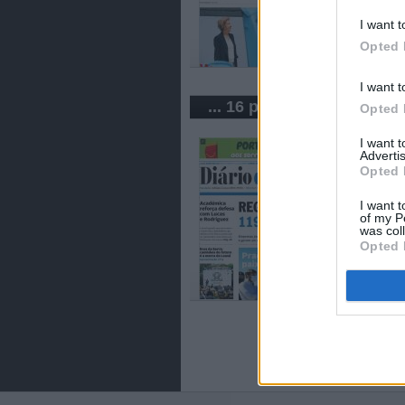
I want t
Opted 
I want t
... 16 periódicos de Portu
Opted 
I want 
Advertis
Opted 
I want t
of my P
was col
Opted 