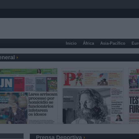
Inicio
África
Asia-Pacífico
Eur
eneral
Prensa Deportiva