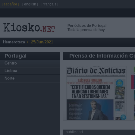
[ español ]
[ english ]
[ français ]
Periódicos de Portugal
Toda la prensa de hoy
Hemeroteca
25/Jun/2021
Portugal
Prensa de Información G
Centro
Lisboa
Norte
publicidad