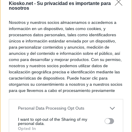
Kiosko.net -
Su privacidad es importante para
nosotros
Nosotros y nuestros socios almacenamos o accedemos a
información en un dispositivo, tales como cookies, y
procesamos datos personales, tales como identificadores
únicos e información estándar enviada por un dispositivo,
para personalizar contenidos y anuncios, medición de
anuncios y del contenido e información sobre el público, así
como para desarrollar y mejorar productos. Con su permiso,
nosotros y nuestros socios podemos utilizar datos de
localización geográfica precisa e identificación mediante las
características de dispositivos. Puede hacer clic para
otorgarnos su consentimiento a nosotros y a nuestros socios
para que llevemos a cabo el procesamiento previamente
descrito. De forma alternativa, puede acceder a información
más detallada y cambiar sus preferencias antes de otorgar o
Personal Data Processing Opt Outs
negar su consentimiento. Tenga en cuenta que algún
procesamiento de sus datos personales puede no requerir
I want to opt-out of the Sharing of my
de su consentimiento, pero usted tiene el derecho de
personal data.
rechazar tal procesamiento. Sus preferencias se aplicarán
Opted In