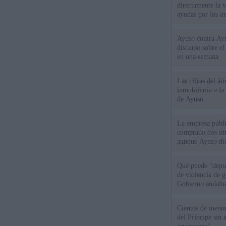
directamente la 
ayudas por los i
Ayuso contra Ay
discurso sobre e
en una semana
Las cifras del át
inmobiliaria a l
de Ayuso
La empresa públic
comprado dos inm
aunque Ayuso dic
el año"
Qué puede "depur
de violencia de g
Gobierno andalu
Cientos de menor
del Príncipe sin