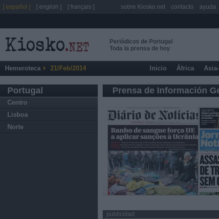
[ español ]
[ english ]
[ français ]
sobre Kiosko.net
contacto
ayuda
Periódicos de Portugal
Toda la prensa de hoy
Hemeroteca
21/Feb/2014
Inicio
África
Asia
Portugal
Prensa de Información G
Centro
Lisboa
Norte
publicidad