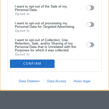
solo a este sitio web. Puede cambiar sus preferencias en
I want to opt-out of the Sale of my
cualquier momento entrando de nuevo en este sitio web o
Personal Data.
visitando nuestra política de privacidad.
Opted In
I want to opt-out of processing my
Personal Data for Targeted Advertising.
Opted In
I want to opt-out of Collection, Use,
Retention, Sale, and/or Sharing of my
Personal Data that Is Unrelated with the
Purposes for which it was collected.
Opted In
CONFIRM
Data Deletion
Data Access
Aviso legal