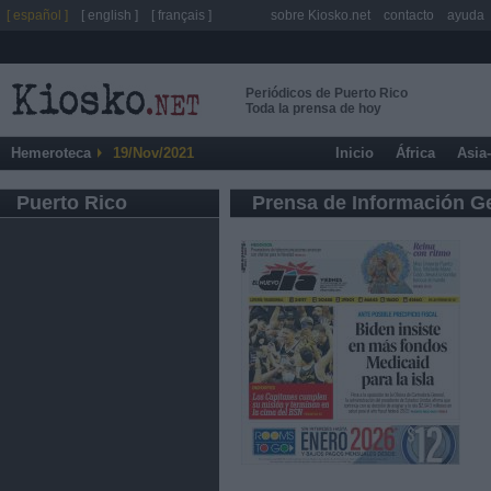
[ español ]
[ english ]
[ français ]
sobre Kiosko.net
contacto
ayuda
Periódicos de Puerto Rico
Toda la prensa de hoy
Hemeroteca
19/Nov/2021
Inicio
África
Asia
Puerto Rico
Prensa de Información G