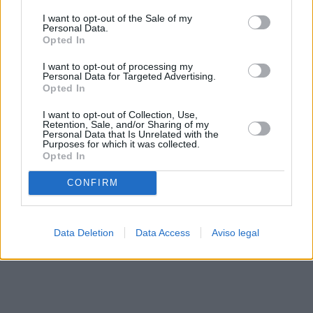
solo a este sitio web. Puede cambiar sus preferencias en
I want to opt-out of the Sale of my
cualquier momento entrando de nuevo en este sitio web o
Personal Data.
visitando nuestra política de privacidad.
Opted In
I want to opt-out of processing my
Personal Data for Targeted Advertising.
Opted In
I want to opt-out of Collection, Use,
Retention, Sale, and/or Sharing of my
Personal Data that Is Unrelated with the
Purposes for which it was collected.
Opted In
CONFIRM
Data Deletion
Data Access
Aviso legal