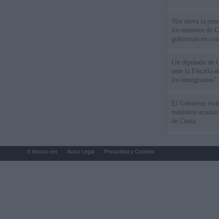
Vox eleva la pres
los menores de C
gobiernan en coa
Un diputado de 
ante la Fiscalía 
los inmigrantes”
El Gobierno rech
ministros acudan 
de Ceuta
© Kiosko.net
Aviso Legal
Privacidad y Cookies