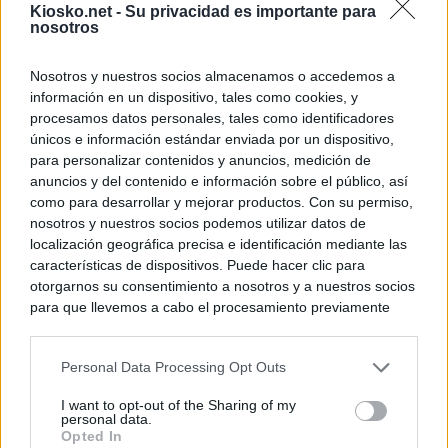
Kiosko.net -
Su privacidad es importante para
nosotros
Nosotros y nuestros socios almacenamos o accedemos a
información en un dispositivo, tales como cookies, y
procesamos datos personales, tales como identificadores
únicos e información estándar enviada por un dispositivo,
para personalizar contenidos y anuncios, medición de
anuncios y del contenido e información sobre el público, así
como para desarrollar y mejorar productos. Con su permiso,
nosotros y nuestros socios podemos utilizar datos de
localización geográfica precisa e identificación mediante las
características de dispositivos. Puede hacer clic para
otorgarnos su consentimiento a nosotros y a nuestros socios
para que llevemos a cabo el procesamiento previamente
descrito. De forma alternativa, puede acceder a información
más detallada y cambiar sus preferencias antes de otorgar o
Personal Data Processing Opt Outs
negar su consentimiento. Tenga en cuenta que algún
procesamiento de sus datos personales puede no requerir
I want to opt-out of the Sharing of my
de su consentimiento, pero usted tiene el derecho de
personal data.
rechazar tal procesamiento. Sus preferencias se aplicarán
Opted In