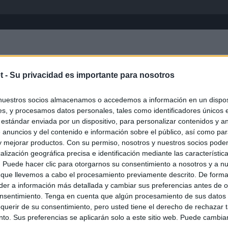
Inicio
África
Asia-Pacífico
Eur
t -
Su privacidad es importante para nosotros
nuestros socios almacenamos o accedemos a información en un disposi
s, y procesamos datos personales, tales como identificadores únicos 
 estándar enviada por un dispositivo, para personalizar contenidos y a
 anuncios y del contenido e información sobre el público, así como pa
 y mejorar productos. Con su permiso, nosotros y nuestros socios podem
alización geográfica precisa e identificación mediante las característic
s. Puede hacer clic para otorgarnos su consentimiento a nosotros y a n
ias
SO
 que llevemos a cabo el procesamiento previamente descrito. De forma 
er a información más detallada y cambiar sus preferencias antes de o
Kio
 la alerta en Ceuta y estrecha la coordinación con Marruecos
nsentimiento. Tenga en cuenta que algún procesamiento de sus datos
adas a cruzar la frontera
Nav
querir de su consentimiento, pero usted tiene el derecho de rechazar t
del
to. Sus preferencias se aplicarán solo a este sitio web. Puede cambia
esión sobre el PP por la acogida de los menores de Ceuta en las
SÍ