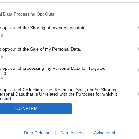
s en cualquier momento entrando de nuevo en este sitio web o visitan
e gobiernan en coalición
privacidad.
l Data Processing Opt Outs
iar a los menores migrantes
o opt-out of the Sharing of my personal data.
rices y ADN: dentro de la oficina que busca a los desaparecidos de
In
euta
o opt-out of the Sale of my Personal Data.
cándalo Púnica y refugio de cargos del PP: así es la empresa
In
pró el ático de Ayuso
to opt-out of processing my Personal Data for Targeted
riaguez de la impunidad
ing.
In
o opt-out of Collection, Use, Retention, Sale, and/or Sharing
ersonal Data that Is Unrelated with the Purposes for which it
lected.
In
CONFIRM
Data Deletion
Data Access
Aviso legal