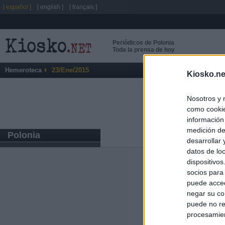
[ español ]
[ english ]
[ français ]
Periódicos de Polonia
Toda la prensa de hoy
Hemeroteca
23/Ene/2015
Kiosko.ne
Nosotros y 
como cookie
información
medición de
Polonia
desarrollar
datos de loc
dispositivo
Últimas notic
socios para
puede acced
España mantiene
negar su co
tras nuevas llam
puede no re
procesamien
Vox eleva la pr