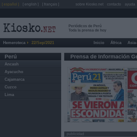
[ español ]
[ english ]
[ français ]
sobre Kiosko.net
contacto
ayuda
Periódicos de Perú
Toda la prensa de hoy
Hemeroteca
22/Sep/2021
Inicio
África
Asia
Perú
Prensa de Información G
Ancash
Ayacucho
Cajamarca
Cuzco
Lima
publicidad