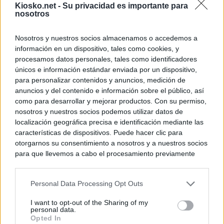
Kiosko.net -
Su privacidad es importante para
nosotros
Nosotros y nuestros socios almacenamos o accedemos a
información en un dispositivo, tales como cookies, y
procesamos datos personales, tales como identificadores
únicos e información estándar enviada por un dispositivo,
para personalizar contenidos y anuncios, medición de
anuncios y del contenido e información sobre el público, así
como para desarrollar y mejorar productos. Con su permiso,
nosotros y nuestros socios podemos utilizar datos de
localización geográfica precisa e identificación mediante las
características de dispositivos. Puede hacer clic para
otorgarnos su consentimiento a nosotros y a nuestros socios
para que llevemos a cabo el procesamiento previamente
descrito. De forma alternativa, puede acceder a información
más detallada y cambiar sus preferencias antes de otorgar o
Personal Data Processing Opt Outs
negar su consentimiento. Tenga en cuenta que algún
procesamiento de sus datos personales puede no requerir
I want to opt-out of the Sharing of my
de su consentimiento, pero usted tiene el derecho de
personal data.
rechazar tal procesamiento. Sus preferencias se aplicarán
Opted In