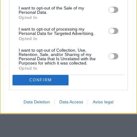
solo a este sitio web. Puede cambiar sus preferencias en
I want to opt-out of the Sale of my
cualquier momento entrando de nuevo en este sitio web o
Personal Data.
visitando nuestra política de privacidad.
Opted In
I want to opt-out of processing my
Personal Data for Targeted Advertising.
Opted In
I want to opt-out of Collection, Use,
Retention, Sale, and/or Sharing of my
Personal Data that Is Unrelated with the
Purposes for which it was collected.
Opted In
CONFIRM
Data Deletion
Data Access
Aviso legal