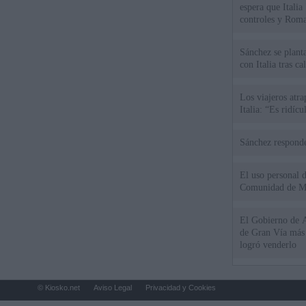
espera que Italia
controles y Roma
Sánchez se plant
con Italia tras c
Los viajeros atra
Italia: “Es ridíc
Sánchez responde
El uso personal d
Comunidad de M
El Gobierno de A
de Gran Vía más
logró venderlo
© Kiosko.net
Aviso Legal
Privacidad y Cookies