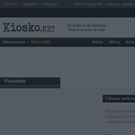
[ español ]
[ english ]
[ français ]
sobre Kiosko.net
contacto
ayuda
Periódicos de Panamá
Toda la prensa de hoy
Hemeroteca
8/Jun/2021
Inicio
África
Asia
Panamá
Últimas notici
Sorpresa y dudas 
Italia por los nu
esperábamos peo