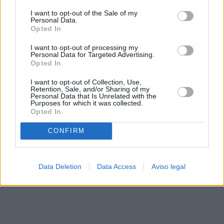
solo a este sitio web. Puede cambiar sus preferencias en
I want to opt-out of the Sale of my
cualquier momento entrando de nuevo en este sitio web o
Personal Data.
visitando nuestra política de privacidad.
Opted In
I want to opt-out of processing my
Personal Data for Targeted Advertising.
Opted In
I want to opt-out of Collection, Use,
Retention, Sale, and/or Sharing of my
Personal Data that Is Unrelated with the
Purposes for which it was collected.
Opted In
CONFIRM
Data Deletion
Data Access
Aviso legal