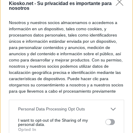
Kiosko.net -
Su privacidad es importante para
nosotros
Nosotros y nuestros socios almacenamos o accedemos a
información en un dispositivo, tales como cookies, y
procesamos datos personales, tales como identificadores
únicos e información estándar enviada por un dispositivo,
para personalizar contenidos y anuncios, medición de
anuncios y del contenido e información sobre el público, así
como para desarrollar y mejorar productos. Con su permiso,
nosotros y nuestros socios podemos utilizar datos de
localización geográfica precisa e identificación mediante las
características de dispositivos. Puede hacer clic para
otorgarnos su consentimiento a nosotros y a nuestros socios
para que llevemos a cabo el procesamiento previamente
descrito. De forma alternativa, puede acceder a información
más detallada y cambiar sus preferencias antes de otorgar o
Personal Data Processing Opt Outs
negar su consentimiento. Tenga en cuenta que algún
procesamiento de sus datos personales puede no requerir
I want to opt-out of the Sharing of my
de su consentimiento, pero usted tiene el derecho de
personal data.
rechazar tal procesamiento. Sus preferencias se aplicarán
Opted In