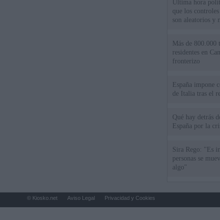
Última hora políti
que los controles
son aleatorios y 
Más de 800.000 t
residentes en Can
fronterizo
España impone co
de Italia tras el
Qué hay detrás d
España por la cri
Sira Rego: "Es i
personas se muev
algo"
© Kiosko.net
Aviso Legal
Privacidad y Cookies