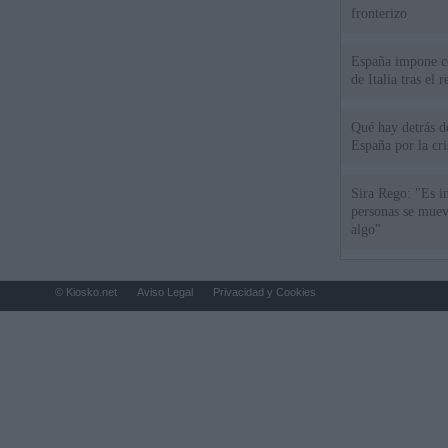
fronterizo
España impone co
de Italia tras el
Qué hay detrás d
España por la cri
Sira Rego: "Es i
personas se muev
algo"
© Kiosko.net
Aviso Legal
Privacidad y Cookies