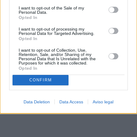
solo a este sitio web. Puede cambiar sus preferencias en
I want to opt-out of the Sale of my
cualquier momento entrando de nuevo en este sitio web o
Personal Data.
visitando nuestra política de privacidad.
Opted In
I want to opt-out of processing my
Personal Data for Targeted Advertising.
Opted In
I want to opt-out of Collection, Use,
Retention, Sale, and/or Sharing of my
Personal Data that Is Unrelated with the
Purposes for which it was collected.
Opted In
CONFIRM
Data Deletion
Data Access
Aviso legal