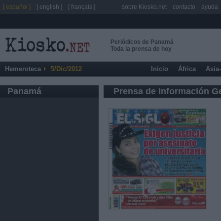
[ español ]
[ english ]
[ français ]
sobre Kiosko.net
contacto
ayuda
Periódicos de Panamá
Toda la prensa de hoy
Hemeroteca
5/Dic/2012
Inicio
África
Asia
Panamá
Prensa de Información G