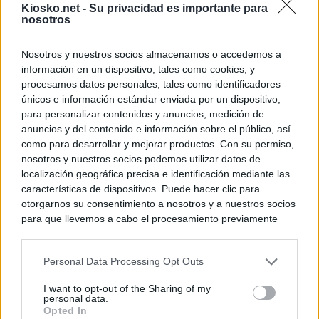
Kiosko.net -
Su privacidad es importante para
nosotros
Nosotros y nuestros socios almacenamos o accedemos a
información en un dispositivo, tales como cookies, y
procesamos datos personales, tales como identificadores
únicos e información estándar enviada por un dispositivo,
para personalizar contenidos y anuncios, medición de
anuncios y del contenido e información sobre el público, así
como para desarrollar y mejorar productos. Con su permiso,
nosotros y nuestros socios podemos utilizar datos de
localización geográfica precisa e identificación mediante las
características de dispositivos. Puede hacer clic para
otorgarnos su consentimiento a nosotros y a nuestros socios
para que llevemos a cabo el procesamiento previamente
descrito. De forma alternativa, puede acceder a información
más detallada y cambiar sus preferencias antes de otorgar o
Personal Data Processing Opt Outs
negar su consentimiento. Tenga en cuenta que algún
procesamiento de sus datos personales puede no requerir
I want to opt-out of the Sharing of my
de su consentimiento, pero usted tiene el derecho de
personal data.
rechazar tal procesamiento. Sus preferencias se aplicarán
Opted In