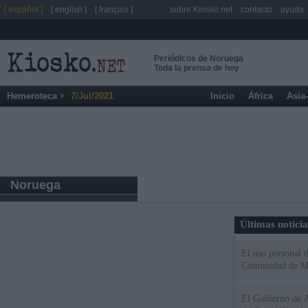
[ español ]
[ english ]
[ français ]
sobre Kiosko.net
contacto
ayuda
Periódicos de Noruega
Toda la prensa de hoy
Hemeroteca
7/Jul/2021
Inicio
África
Asia
Noruega
Últimas notici
El uso personal d
Comunidad de M
El Gobierno de A