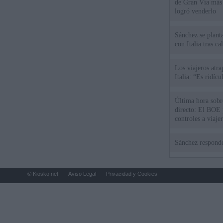
de Gran Vía más
logró venderlo
Sánchez se plant
con Italia tras c
Los viajeros atra
Italia: “Es ridíc
Última hora sobre
directo: El BOE p
controles a viaje
tacha de "incomp
Sánchez responde
© Kiosko.net
Aviso Legal
Privacidad y Cookies