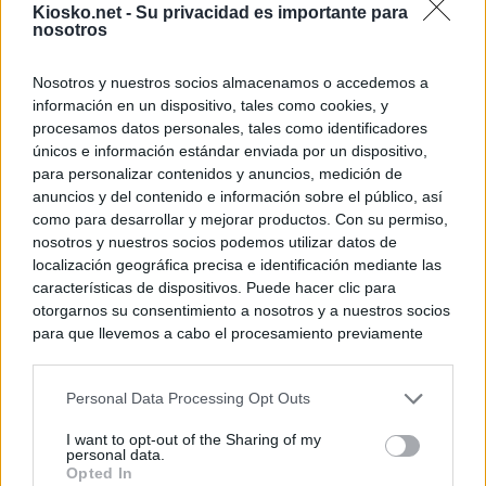
Kiosko.net -
Su privacidad es importante para
nosotros
Nosotros y nuestros socios almacenamos o accedemos a
información en un dispositivo, tales como cookies, y
procesamos datos personales, tales como identificadores
únicos e información estándar enviada por un dispositivo,
para personalizar contenidos y anuncios, medición de
anuncios y del contenido e información sobre el público, así
como para desarrollar y mejorar productos. Con su permiso,
nosotros y nuestros socios podemos utilizar datos de
localización geográfica precisa e identificación mediante las
características de dispositivos. Puede hacer clic para
otorgarnos su consentimiento a nosotros y a nuestros socios
para que llevemos a cabo el procesamiento previamente
descrito. De forma alternativa, puede acceder a información
más detallada y cambiar sus preferencias antes de otorgar o
Personal Data Processing Opt Outs
negar su consentimiento. Tenga en cuenta que algún
procesamiento de sus datos personales puede no requerir
I want to opt-out of the Sharing of my
de su consentimiento, pero usted tiene el derecho de
personal data.
rechazar tal procesamiento. Sus preferencias se aplicarán
Opted In