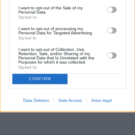
solo a este sitio web. Puede cambiar sus preferencias en
I want to opt-out of the Sale of my
cualquier momento entrando de nuevo en este sitio web o
Personal Data.
visitando nuestra política de privacidad.
Opted In
I want to opt-out of processing my
Personal Data for Targeted Advertising.
Opted In
I want to opt-out of Collection, Use,
Retention, Sale, and/or Sharing of my
Personal Data that Is Unrelated with the
Purposes for which it was collected.
Opted In
CONFIRM
Data Deletion
Data Access
Aviso legal