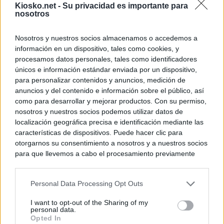
Kiosko.net -
Su privacidad es importante para
nosotros
Nosotros y nuestros socios almacenamos o accedemos a
información en un dispositivo, tales como cookies, y
procesamos datos personales, tales como identificadores
únicos e información estándar enviada por un dispositivo,
para personalizar contenidos y anuncios, medición de
anuncios y del contenido e información sobre el público, así
como para desarrollar y mejorar productos. Con su permiso,
nosotros y nuestros socios podemos utilizar datos de
localización geográfica precisa e identificación mediante las
características de dispositivos. Puede hacer clic para
otorgarnos su consentimiento a nosotros y a nuestros socios
para que llevemos a cabo el procesamiento previamente
descrito. De forma alternativa, puede acceder a información
más detallada y cambiar sus preferencias antes de otorgar o
Personal Data Processing Opt Outs
negar su consentimiento. Tenga en cuenta que algún
procesamiento de sus datos personales puede no requerir
I want to opt-out of the Sharing of my
de su consentimiento, pero usted tiene el derecho de
personal data.
rechazar tal procesamiento. Sus preferencias se aplicarán
Opted In