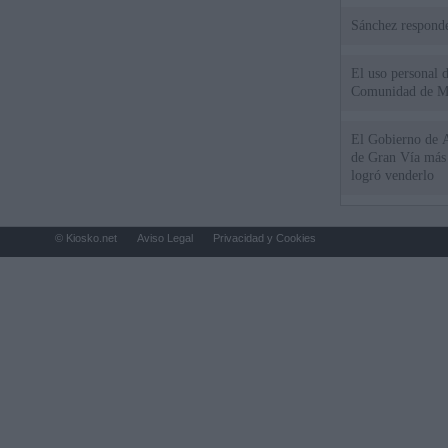
Sánchez responde
El uso personal d
Comunidad de M
El Gobierno de A
de Gran Vía más
logró venderlo
© Kiosko.net
Aviso Legal
Privacidad y Cookies