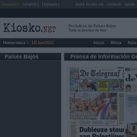
[ español ]
[ english ]
[ français ]
sobre Kiosko.net
contacto
ayuda
Periódicos de Países Bajos
Toda la prensa de hoy
Hemeroteca
12/Jun/2021
Inicio
África
Asia
Países Bajos
Prensa de Información G