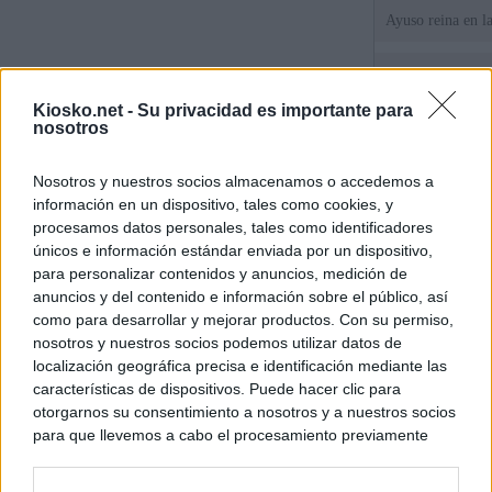
Ayuso reina en l
El juez propone j
la filtración de i
Kiosko.net -
Su privacidad es importante para
jefa" Ayuso
nosotros
"¿Cuál es el plan
Nosotros y nuestros socios almacenamos o accedemos a
WhatsApp, Faceb
información en un dispositivo, tales como cookies, y
un nuevo cruce a
15 de agosto
procesamos datos personales, tales como identificadores
únicos e información estándar enviada por un dispositivo,
para personalizar contenidos y anuncios, medición de
© Kiosko.net
Aviso Legal
Privacidad y Cookies
anuncios y del contenido e información sobre el público, así
como para desarrollar y mejorar productos. Con su permiso,
nosotros y nuestros socios podemos utilizar datos de
localización geográfica precisa e identificación mediante las
características de dispositivos. Puede hacer clic para
otorgarnos su consentimiento a nosotros y a nuestros socios
para que llevemos a cabo el procesamiento previamente
descrito. De forma alternativa, puede acceder a información
más detallada y cambiar sus preferencias antes de otorgar o