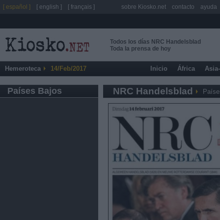
[ español ]
[ english ]
[ français ]
sobre Kiosko.net
contacto
ayuda
Todos los días NRC Handelsblad
Toda la prensa de hoy
Hemeroteca
14/Feb/2017
Inicio
África
Asia
Países Bajos
NRC Handelsblad
Paíse