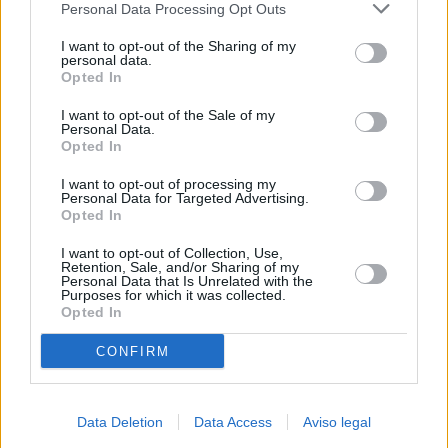
Personal Data Processing Opt Outs
negar su consentimiento. Tenga en cuenta que algún
procesamiento de sus datos personales puede no requerir
I want to opt-out of the Sharing of my
de su consentimiento, pero usted tiene el derecho de
personal data.
rechazar tal procesamiento. Sus preferencias se aplicarán
Opted In
solo a este sitio web. Puede cambiar sus preferencias en
I want to opt-out of the Sale of my
cualquier momento entrando de nuevo en este sitio web o
Personal Data.
visitando nuestra política de privacidad.
Opted In
I want to opt-out of processing my
Personal Data for Targeted Advertising.
Opted In
I want to opt-out of Collection, Use,
Retention, Sale, and/or Sharing of my
Personal Data that Is Unrelated with the
Purposes for which it was collected.
Opted In
CONFIRM
Data Deletion
Data Access
Aviso legal