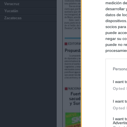
medición de
Veracruz
desarrollar
Yucatán
datos de loc
Zacatecas
dispositivo
socios para
puede acced
negar su co
puede no re
procesamien
preferencia
política de 
Persona
I want t
Opted 
I want t
Opted 
I want 
Advertis