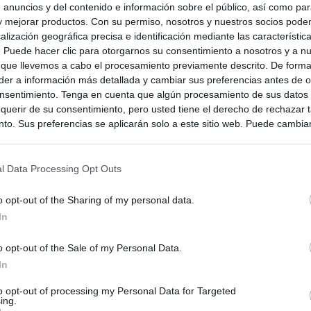
 anuncios y del contenido e información sobre el público, así como pa
 y mejorar productos. Con su permiso, nosotros y nuestros socios podem
alización geográfica precisa e identificación mediante las característic
s. Puede hacer clic para otorgarnos su consentimiento a nosotros y a n
 que llevemos a cabo el procesamiento previamente descrito. De forma 
er a información más detallada y cambiar sus preferencias antes de o
nsentimiento. Tenga en cuenta que algún procesamiento de sus datos
querir de su consentimiento, pero usted tiene el derecho de rechazar t
to. Sus preferencias se aplicarán solo a este sitio web. Puede cambia
s en cualquier momento entrando de nuevo en este sitio web o visitan
privacidad.
l Data Processing Opt Outs
o opt-out of the Sharing of my personal data.
In
o opt-out of the Sale of my Personal Data.
In
to opt-out of processing my Personal Data for Targeted
ing.