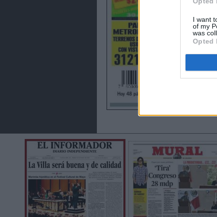
Opted 
I want t
of my P
was col
Opted 