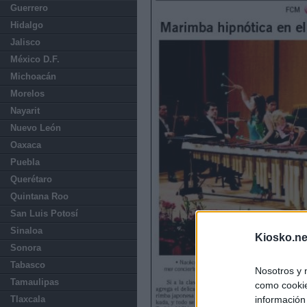
Guerrero
Hidalgo
Jalisco
México D.F.
Michoacán
Morelos
Nayarit
Nuevo León
Oaxaca
Puebla
Querétaro
Quintana Roo
San Luis Potosí
Sinaloa
Kiosko.ne
Sonora
Tabasco
Nosotros y 
Tamaulipas
como cookie
información
Tlaxcala