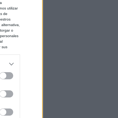
ra
os utilizar
as de
uestros
alternativa,
torgar o
 personales
al
r sus
do nuestra