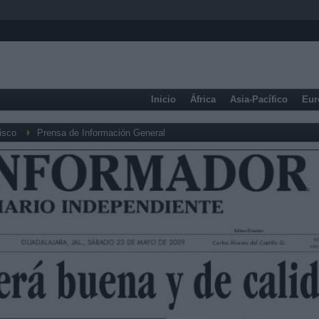
Inicio
África
Asia-Pacífico
Eur
isco
Prensa de Información General