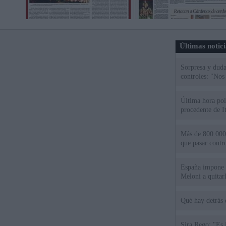
Últimas notic
Sorpresa y dudas
controles: "Nos
Última hora polí
procedente de It
Más de 800.000 
que pasar contr
España impone co
Meloni a quitar
Qué hay detrás 
Sira Rego: "Es 