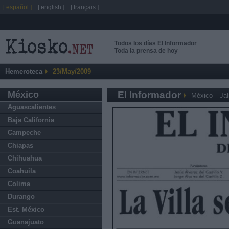
[ español ]
[ english ]
[ français ]
Todos los días El Informador
Toda la prensa de hoy
Hemeroteca
23/May/2009
México
El Informador
México
Jal
Aguascalientes
Baja California
Campeche
Chiapas
Chihuahua
Coahuila
Colima
Durango
Est. México
Guanajuato