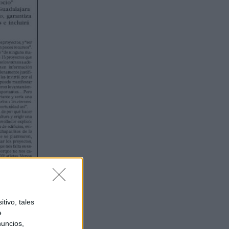
tivo, tales
e
nuncios,