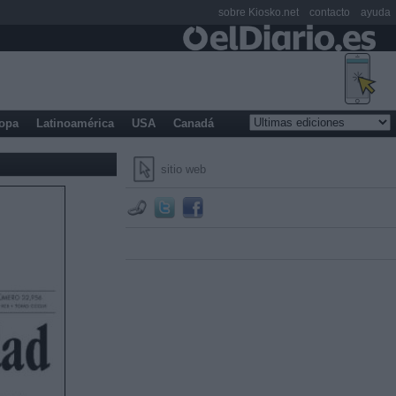
sobre Kiosko.net
contacto
ayuda
opa
Latinoamérica
USA
Canadá
sitio web