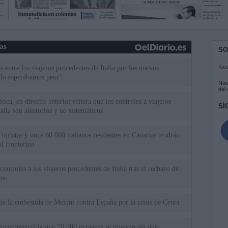
ias
SO
Kio
 entre los viajeros procedentes de Italia por los nuevos
 lo esperábamos peor"
Nav
del
tica, en directo: Interior reitera que los controles a viajeros
SÍ
alia son aleatorios y no sistemáticos
turistas y unos 60.000 italianos residentes en Canarias tendrán
ol fronterizo
ntroles a los viajeros procedentes de Italia tras el rechazo de
los
de la embestida de Meloni contra España por la crisis de Ceuta
incomprensible que 70.000 personas se muevan sin que