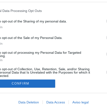
s en cualquier momento entrando de nuevo en este sitio web o visitan
as por los incendios
privacidad.
l Data Processing Opt Outs
tico: de los honorarios de la inmobiliaria a la estimación de venta
e Ayuso
o opt-out of the Sharing of my personal data.
In
la era de la impunidad
o opt-out of the Sale of my Personal Data.
juzgar a la alcaldesa de Alcalá por la filtración de informes
In
"salvar a la jefa" Ayuso
to opt-out of processing my Personal Data for Targeted
an?": dentro de los grupos de WhatsApp, Facebook e Instagram
ing.
n nuevo cruce a Ceuta desde Marruecos para el 15 de agosto
In
o opt-out of Collection, Use, Retention, Sale, and/or Sharing
ersonal Data that Is Unrelated with the Purposes for which it
lected.
In
CONFIRM
Data Deletion
Data Access
Aviso legal