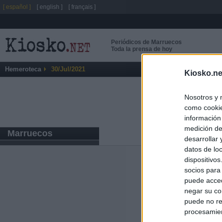
[ español ]
[ english ]
[ français ]
Periódicos de Marruecos
Toda la prensa de hoy
Hemeroteca
30/Jul/2021
Kiosko.ne
Nosotros y 
como cookie
información
medición de
Marruecos
desarrollar
datos de loc
dispositivo
Últimas notic
socios para
puede acced
El consejero al
negar su co
que Madrid no ti
puede no re
procesamien
El Gobierno de 