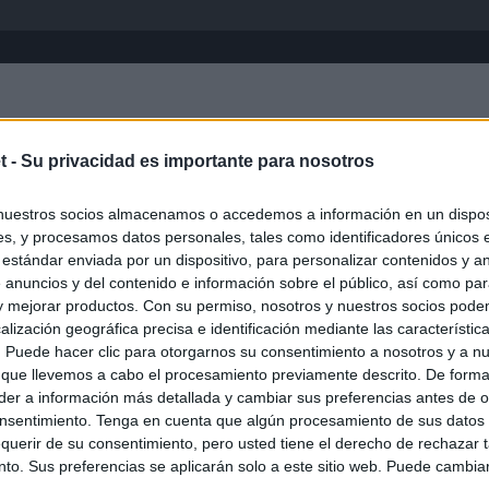
Inicio
África
Asia-Pacífico
Eur
t -
Su privacidad es importante para nosotros
nuestros socios almacenamos o accedemos a información en un disposi
s, y procesamos datos personales, tales como identificadores únicos 
 estándar enviada por un dispositivo, para personalizar contenidos y a
 anuncios y del contenido e información sobre el público, así como pa
 y mejorar productos. Con su permiso, nosotros y nuestros socios podem
alización geográfica precisa e identificación mediante las característic
s. Puede hacer clic para otorgarnos su consentimiento a nosotros y a n
ias
SO
 que llevemos a cabo el procesamiento previamente descrito. De forma 
er a información más detallada y cambiar sus preferencias antes de o
Kio
 que Ayuso señaló por la compra del ático: "Lo que no se dice es
nsentimiento. Tenga en cuenta que algún procesamiento de sus datos
ene residencia oficial para la presidenta"
Nav
querir de su consentimiento, pero usted tiene el derecho de rechazar t
del
to. Sus preferencias se aplicarán solo a este sitio web. Puede cambia
Ayuso no puede destinar directamente la venta del ático de
SÍ