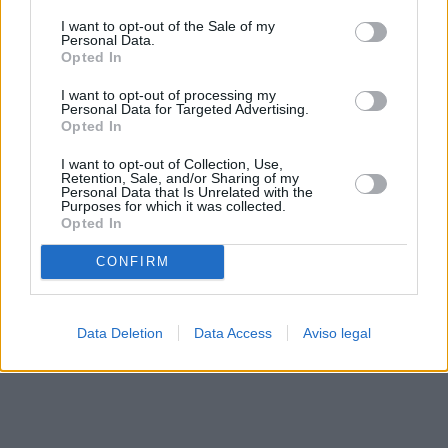
solo a este sitio web. Puede cambiar sus preferencias en
I want to opt-out of the Sale of my
cualquier momento entrando de nuevo en este sitio web o
Personal Data.
visitando nuestra política de privacidad.
Opted In
I want to opt-out of processing my
Personal Data for Targeted Advertising.
Opted In
I want to opt-out of Collection, Use,
Retention, Sale, and/or Sharing of my
Personal Data that Is Unrelated with the
Purposes for which it was collected.
Opted In
CONFIRM
Data Deletion
Data Access
Aviso legal