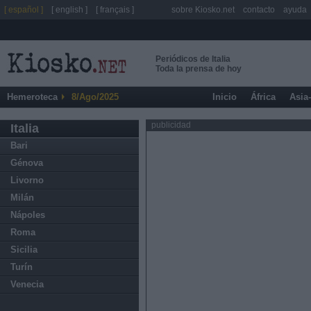
[ español ]
[ english ]
[ français ]
sobre Kiosko.net
contacto
ayuda
Periódicos de Italia
Toda la prensa de hoy
Hemeroteca
8/Ago/2025
Inicio
África
Asia
publicidad
Italia
Bari
Génova
Livorno
Milán
Nápoles
Roma
Sicilia
Turín
Venecia