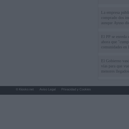
La empresa públic
comprado dos inm
aunque Ayuso dic
el año"
El PP se enreda 
ahora que "cumpl
comunidades en l
oponen
El Gobierno vasc
vías para que vue
menores llegados
© Kiosko.net
Aviso Legal
Privacidad y Cookies