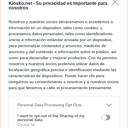
Kiosko.net -
Su privacidad es importante para
nosotros
Nosotros y nuestros socios almacenamos o accedemos a
información en un dispositivo, tales como cookies, y
procesamos datos personales, tales como identificadores
únicos e información estándar enviada por un dispositivo,
para personalizar contenidos y anuncios, medición de
anuncios y del contenido e información sobre el público, así
como para desarrollar y mejorar productos. Con su permiso,
nosotros y nuestros socios podemos utilizar datos de
localización geográfica precisa e identificación mediante las
características de dispositivos. Puede hacer clic para
otorgarnos su consentimiento a nosotros y a nuestros socios
para que llevemos a cabo el procesamiento previamente
descrito. De forma alternativa, puede acceder a información
más detallada y cambiar sus preferencias antes de otorgar o
Personal Data Processing Opt Outs
negar su consentimiento. Tenga en cuenta que algún
procesamiento de sus datos personales puede no requerir
I want to opt-out of the Sharing of my
de su consentimiento, pero usted tiene el derecho de
personal data.
rechazar tal procesamiento. Sus preferencias se aplicarán
Opted In