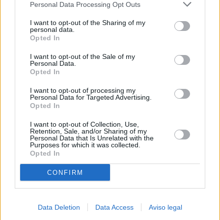
Personal Data Processing Opt Outs
negar su consentimiento. Tenga en cuenta que algún
procesamiento de sus datos personales puede no requerir
I want to opt-out of the Sharing of my
de su consentimiento, pero usted tiene el derecho de
personal data.
rechazar tal procesamiento. Sus preferencias se aplicarán
Opted In
solo a este sitio web. Puede cambiar sus preferencias en
I want to opt-out of the Sale of my
cualquier momento entrando de nuevo en este sitio web o
Personal Data.
visitando nuestra política de privacidad.
Opted In
I want to opt-out of processing my
Personal Data for Targeted Advertising.
Opted In
I want to opt-out of Collection, Use,
Retention, Sale, and/or Sharing of my
Personal Data that Is Unrelated with the
Purposes for which it was collected.
Opted In
CONFIRM
Data Deletion
Data Access
Aviso legal