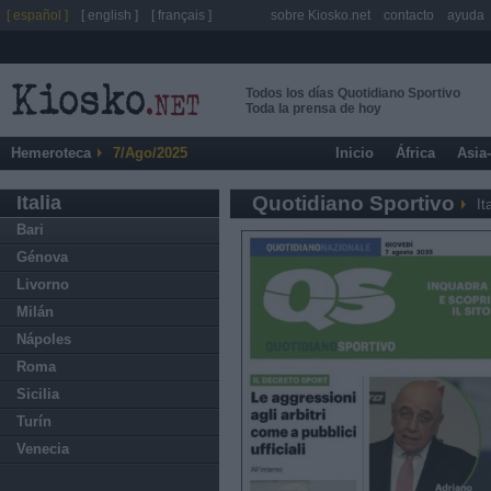
[ español ]
[ english ]
[ français ]
sobre Kiosko.net
contacto
ayuda
Todos los días Quotidiano Sportivo
Toda la prensa de hoy
Hemeroteca
7/Ago/2025
Inicio
África
Asia
Italia
Quotidiano Sportivo
It
Bari
Génova
Livorno
Milán
Nápoles
Roma
Sicilia
Turín
Venecia