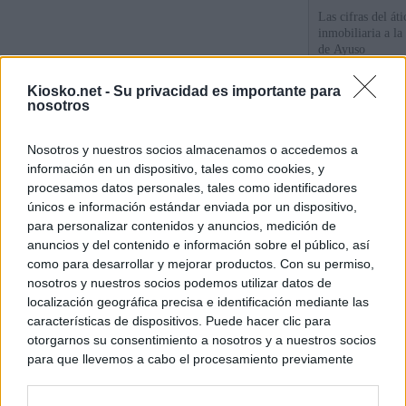
Las cifras del át
inmobiliaria a l
de Ayuso
Kiosko.net -
Su privacidad es importante para
La empresa públic
nosotros
comprado dos inm
aunque Ayuso dic
el año"
Nosotros y nuestros socios almacenamos o accedemos a
información en un dispositivo, tales como cookies, y
Ayuso reina en l
procesamos datos personales, tales como identificadores
únicos e información estándar enviada por un dispositivo,
para personalizar contenidos y anuncios, medición de
© Kiosko.net
Aviso Legal
Privacidad y Cookies
anuncios y del contenido e información sobre el público, así
como para desarrollar y mejorar productos. Con su permiso,
nosotros y nuestros socios podemos utilizar datos de
localización geográfica precisa e identificación mediante las
características de dispositivos. Puede hacer clic para
otorgarnos su consentimiento a nosotros y a nuestros socios
para que llevemos a cabo el procesamiento previamente
descrito. De forma alternativa, puede acceder a información
más detallada y cambiar sus preferencias antes de otorgar o