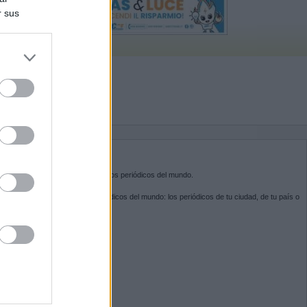
r sus
do nuestra
BRE KIOSKO.NET
sko.net
es la puerta de entrada a los periódicos del mundo.
ega por las portadas de los periódicos del mundo: los periódicos de tu ciudad, de tu país o
 otro extremo del mundo.
GUENOS