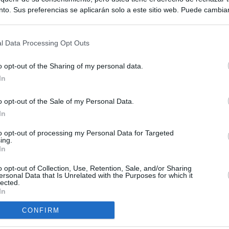
to. Sus preferencias se aplicarán solo a este sitio web. Puede cambia
s en cualquier momento entrando de nuevo en este sitio web o visitan
privacidad.
l Data Processing Opt Outs
o opt-out of the Sharing of my personal data.
In
o opt-out of the Sale of my Personal Data.
ias
In
SO
Kio
ará ante la Fiscalía al consejo de administración de Planifica
to opt-out of processing my Personal Data for Targeted
ing.
scándalo del ático
Nav
In
del
cándalo Púnica y refugio de cargos del PP: así es la empresa
o opt-out of Collection, Use, Retention, Sale, and/or Sharing
SÍ
pró el ático de Ayuso
ersonal Data that Is Unrelated with the Purposes for which it
lected.
In
ompró el Gobierno de Ayuso en Chamberí tampoco puede ser
al: lo prohíbe la normativa municipal
CONFIRM