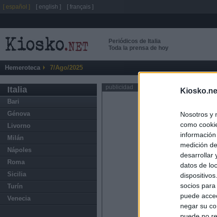
[ español ]
[ english ]
[ français ]
Periódicos de Italia
Toda la prensa de hoy
Hemeroteca
7/Ago/2025
publicidad
Italia
Kiosko.ne
Bari
Génova
Nosotros y 
como cookie
Livorno
información
Milán
medición de
Nápoles
desarrollar
Roma
datos de loc
Sicilia
dispositivo
socios para
Turín
puede acced
Venecia
negar su co
puede no re