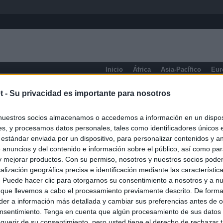
Inicio
África
Asia-Pacífico
Eur
Prensa de Información General
t -
Su privacidad es importante para nosotros
nuestros socios almacenamos o accedemos a información en un disposi
s, y procesamos datos personales, tales como identificadores únicos 
 estándar enviada por un dispositivo, para personalizar contenidos y a
 anuncios y del contenido e información sobre el público, así como pa
 y mejorar productos. Con su permiso, nosotros y nuestros socios podem
alización geográfica precisa e identificación mediante las característic
s. Puede hacer clic para otorgarnos su consentimiento a nosotros y a n
 que llevemos a cabo el procesamiento previamente descrito. De forma 
er a información más detallada y cambiar sus preferencias antes de o
nsentimiento. Tenga en cuenta que algún procesamiento de sus datos
querir de su consentimiento, pero usted tiene el derecho de rechazar t