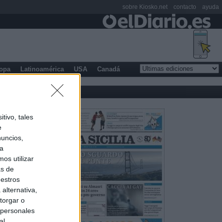
sobre Kiosko.net
contacto
ayuda
opa
Latinoamérica
USA
Canadá
tivo, tales
e
nuncios,
ra
os utilizar
as de
uestros
alternativa,
torgar o
 personales
al