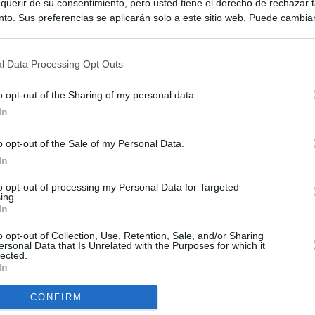
querir de su consentimiento, pero usted tiene el derecho de rechazar t
to. Sus preferencias se aplicarán solo a este sitio web. Puede cambia
s en cualquier momento entrando de nuevo en este sitio web o visitan
privacidad.
l Data Processing Opt Outs
o opt-out of the Sharing of my personal data.
In
o opt-out of the Sale of my Personal Data.
ias
SO
In
Kio
ntroles a los viajeros procedentes de Italia tras el rechazo de
to opt-out of processing my Personal Data for Targeted
los
ing.
Nav
In
del
el ultimátum del Gobierno y mantiene los controles a viajeros de
SÍ
o opt-out of Collection, Use, Retention, Sale, and/or Sharing
 15 de agosto: "No aceptamos imposiciones"
ersonal Data that Is Unrelated with the Purposes for which it
lected.
In
uará contra las comunidades que no acojan a los menores
 crisis de Ceuta
CONFIRM