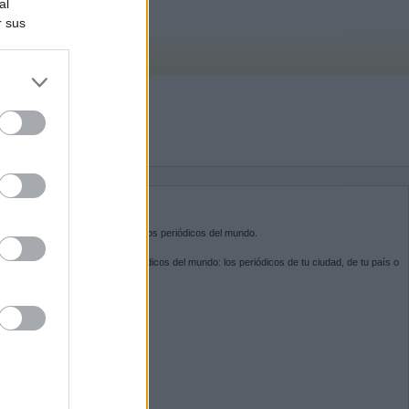
al
r sus
do nuestra
BRE KIOSKO.NET
sko.net
es la puerta de entrada a los periódicos del mundo.
ega por las portadas de los periódicos del mundo: los periódicos de tu ciudad, de tu país o
 otro extremo del mundo.
GUENOS