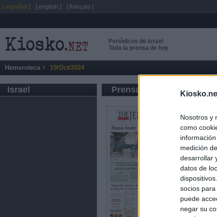
[ español ]
[ english ]
[ français ]
Periódicos de Israel
Toda la prensa de hoy
Hemeroteca
19/Oct/2024
Israel
Prensa de Información G
Kiosko.ne
Nosotros y 
como cookie
información
medición de
desarrollar
datos de loc
dispositivo
socios para
puede acced
negar su co