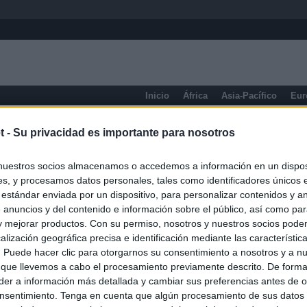
Inicio
África
Asia-Pacífico
Eur
eneral
t -
Su privacidad es importante para nosotros
nuestros socios almacenamos o accedemos a información en un disposi
s, y procesamos datos personales, tales como identificadores únicos 
 estándar enviada por un dispositivo, para personalizar contenidos y a
 anuncios y del contenido e información sobre el público, así como pa
 y mejorar productos. Con su permiso, nosotros y nuestros socios podem
alización geográfica precisa e identificación mediante las característic
s. Puede hacer clic para otorgarnos su consentimiento a nosotros y a n
 que llevemos a cabo el procesamiento previamente descrito. De forma 
er a información más detallada y cambiar sus preferencias antes de o
nsentimiento. Tenga en cuenta que algún procesamiento de sus datos