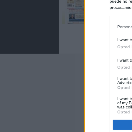
puede no re
procesamien
preferencia
política de 
Persona
I want t
Opted 
I want t
Últimas notic
Opted 
España impone co
I want 
Meloni a quitar
Advertis
Opted 
Italia rechaza 
I want t
España hasta el
of my P
was col
Opted 
La Fiscalía act
asignados por la