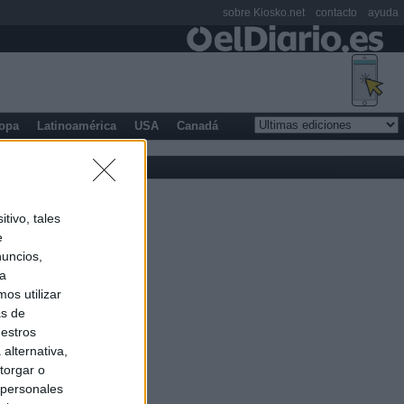
sobre Kiosko.net
contacto
ayuda
opa
Latinoamérica
USA
Canadá
tivo, tales
e
nuncios,
ra
os utilizar
as de
uestros
alternativa,
torgar o
 personales