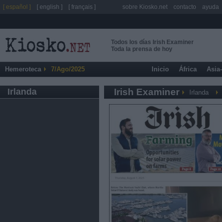
[ español ]
[ english ]
[ français ]
sobre Kiosko.net
contacto
ayuda
Todos los días Irish Examiner
Toda la prensa de hoy
Hemeroteca
7/Ago/2025
Inicio
África
Asia
Irlanda
Irish Examiner
Irlanda