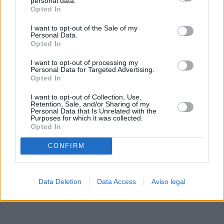
personal data.
rechazar tal procesamiento. Sus preferencias se aplicarán
Opted In
solo a este sitio web. Puede cambiar sus preferencias en
I want to opt-out of the Sale of my
cualquier momento entrando de nuevo en este sitio web o
Personal Data.
visitando nuestra política de privacidad.
Opted In
I want to opt-out of processing my
Personal Data for Targeted Advertising.
Opted In
I want to opt-out of Collection, Use,
Retention, Sale, and/or Sharing of my
Personal Data that Is Unrelated with the
Purposes for which it was collected.
Opted In
CONFIRM
Data Deletion
Data Access
Aviso legal