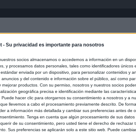
Inicio
África
Asia-Pacífico
Eur
t -
Su privacidad es importante para nosotros
nuestros socios almacenamos o accedemos a información en un disposi
s, y procesamos datos personales, tales como identificadores únicos 
 estándar enviada por un dispositivo, para personalizar contenidos y a
 anuncios y del contenido e información sobre el público, así como pa
 y mejorar productos. Con su permiso, nosotros y nuestros socios podem
alización geográfica precisa e identificación mediante las característic
s. Puede hacer clic para otorgarnos su consentimiento a nosotros y a n
ias
SO
 que llevemos a cabo el procesamiento previamente descrito. De forma 
er a información más detallada y cambiar sus preferencias antes de o
Kio
 de Ayuso de las instituciones de la Comunidad de Madrid
nsentimiento. Tenga en cuenta que algún procesamiento de sus datos
Nav
querir de su consentimiento, pero usted tiene el derecho de rechazar t
del
Ayuso pone a la venta el inmueble de Gran Vía más caro que
to. Sus preferencias se aplicarán solo a este sitio web. Puede cambia
ando no logró venderlo
SÍ