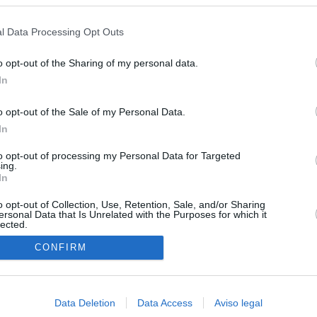
s en cualquier momento entrando de nuevo en este sitio web o visitan
privacidad.
a con Meloni y entra al choque con Italia tras calmar al resto de
l Data Processing Opt Outs
o opt-out of the Sharing of my personal data.
apados en la crisis entre España e Italia: “Es ridículo que
In
 a esto”
o opt-out of the Sale of my Personal Data.
mos una oportunidad": el camino a Ceuta de Mohamed y cientos
In
sde la peor crisis humanitaria del mundo
to opt-out of processing my Personal Data for Targeted
e al teatro de Meloni
ing.
In
o opt-out of Collection, Use, Retention, Sale, and/or Sharing
ersonal Data that Is Unrelated with the Purposes for which it
lected.
In
CONFIRM
Data Deletion
Data Access
Aviso legal