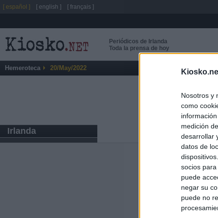
[ español ]
[ english ]
[ français ]
Periódicos de Irlanda
Toda la prensa de hoy
Hemeroteca
20/May/2022
Kiosko.ne
Nosotros y 
como cookie
información
medición de
Irlanda
desarrollar
datos de loc
dispositivo
Últimas notic
socios para
puede acced
El uso personal
negar su co
puede no re
El Gobierno de 
procesamien
hace un año cu