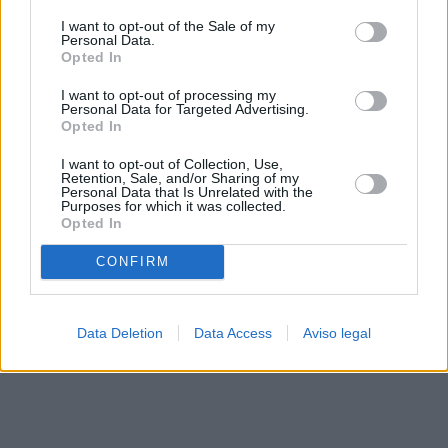
solo a este sitio web. Puede cambiar sus preferencias en
I want to opt-out of the Sale of my
cualquier momento entrando de nuevo en este sitio web o
Personal Data.
visitando nuestra política de privacidad.
Opted In
I want to opt-out of processing my
Personal Data for Targeted Advertising.
Opted In
I want to opt-out of Collection, Use,
Retention, Sale, and/or Sharing of my
Personal Data that Is Unrelated with the
Purposes for which it was collected.
Opted In
CONFIRM
Data Deletion
Data Access
Aviso legal