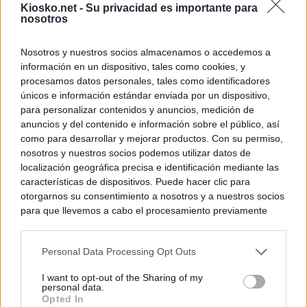
Kiosko.net -
Su privacidad es importante para
nosotros
Nosotros y nuestros socios almacenamos o accedemos a
información en un dispositivo, tales como cookies, y
procesamos datos personales, tales como identificadores
únicos e información estándar enviada por un dispositivo,
para personalizar contenidos y anuncios, medición de
anuncios y del contenido e información sobre el público, así
como para desarrollar y mejorar productos. Con su permiso,
nosotros y nuestros socios podemos utilizar datos de
localización geográfica precisa e identificación mediante las
características de dispositivos. Puede hacer clic para
otorgarnos su consentimiento a nosotros y a nuestros socios
para que llevemos a cabo el procesamiento previamente
descrito. De forma alternativa, puede acceder a información
más detallada y cambiar sus preferencias antes de otorgar o
Personal Data Processing Opt Outs
negar su consentimiento. Tenga en cuenta que algún
procesamiento de sus datos personales puede no requerir
I want to opt-out of the Sharing of my
de su consentimiento, pero usted tiene el derecho de
personal data.
rechazar tal procesamiento. Sus preferencias se aplicarán
Opted In