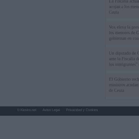
La Fiscalía actu
acojan a los meno
Ceuta
Vox eleva la pres
los menores de C
gobiernan en coa
Un diputado de 
ante la Fiscalía 
los inmigrantes”
El Gobierno rech
ministros acudan 
de Ceuta
© Kiosko.net
Aviso Legal
Privacidad y Cookies