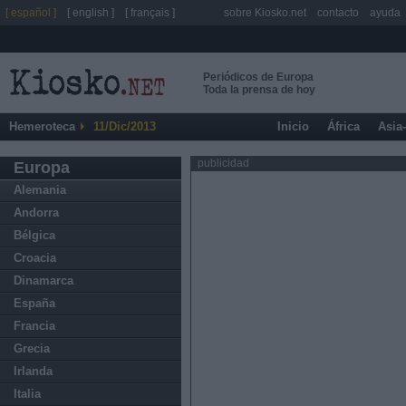
[ español ]
[ english ]
[ français ]
sobre Kiosko.net
contacto
ayuda
Periódicos de Europa
Toda la prensa de hoy
Hemeroteca
11/Dic/2013
Inicio
África
Asia
publicidad
Europa
Alemania
Andorra
Bélgica
Croacia
Dinamarca
España
Francia
Grecia
Irlanda
Italia