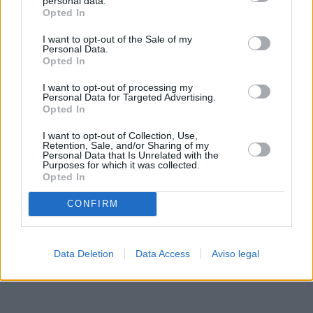
personal data.
rechazar tal procesamiento. Sus preferencias se aplicarán
Opted In
solo a este sitio web. Puede cambiar sus preferencias en
I want to opt-out of the Sale of my
cualquier momento entrando de nuevo en este sitio web o
Personal Data.
visitando nuestra política de privacidad.
Opted In
I want to opt-out of processing my
Personal Data for Targeted Advertising.
Opted In
I want to opt-out of Collection, Use,
Retention, Sale, and/or Sharing of my
Personal Data that Is Unrelated with the
Purposes for which it was collected.
Opted In
CONFIRM
Data Deletion
Data Access
Aviso legal