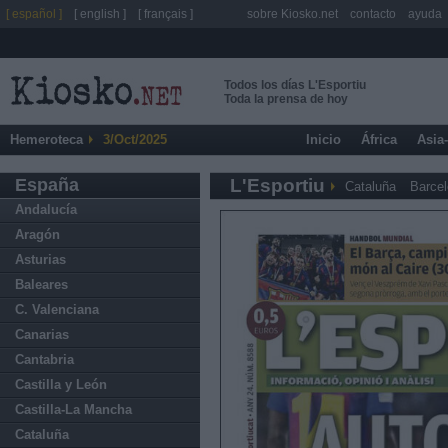
[ español ]
[ english ]
[ français ]
sobre Kiosko.net
contacto
ayuda
Todos los días L'Esportiu
Toda la prensa de hoy
Hemeroteca
3/Oct/2025
Inicio
África
Asia
España
L'Esportiu
Cataluña
Barce
Andalucía
Aragón
Asturias
Baleares
C. Valenciana
Canarias
Cantabria
Castilla y León
Castilla-La Mancha
Cataluña