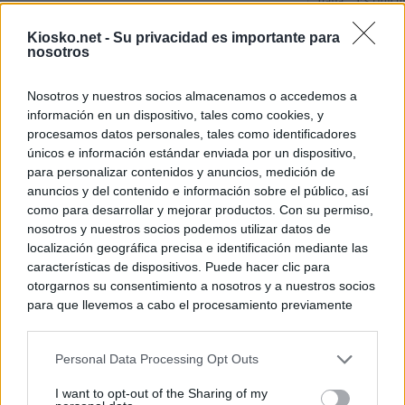
Italia: “Es ridíc
Kiosko.net -
Su privacidad es importante para
"Solo necesitamo
nosotros
Ceuta de Mohamed
peor crisis huma
Nosotros y nuestros socios almacenamos o accedemos a
información en un dispositivo, tales como cookies, y
Sánchez responde
procesamos datos personales, tales como identificadores
únicos e información estándar enviada por un dispositivo,
para personalizar contenidos y anuncios, medición de
© Kiosko.net
Aviso Legal
Privacidad y Cookies
anuncios y del contenido e información sobre el público, así
como para desarrollar y mejorar productos. Con su permiso,
nosotros y nuestros socios podemos utilizar datos de
localización geográfica precisa e identificación mediante las
características de dispositivos. Puede hacer clic para
otorgarnos su consentimiento a nosotros y a nuestros socios
para que llevemos a cabo el procesamiento previamente
descrito. De forma alternativa, puede acceder a información
más detallada y cambiar sus preferencias antes de otorgar o
Personal Data Processing Opt Outs
negar su consentimiento. Tenga en cuenta que algún
procesamiento de sus datos personales puede no requerir
I want to opt-out of the Sharing of my
de su consentimiento, pero usted tiene el derecho de