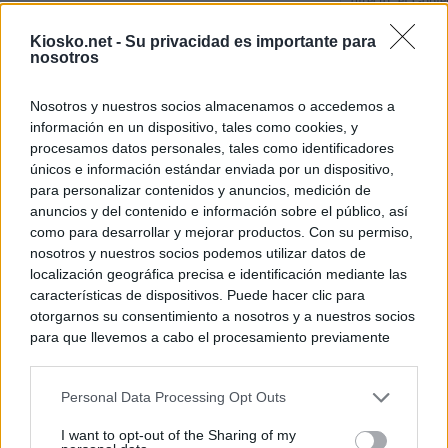
directo: el Gobie
tras la imposició
de "inaceptables
Kiosko.net -
Su privacidad es importante para
nosotros
Los viajeros atra
Italia: “Es ridíc
Nosotros y nuestros socios almacenamos o accedemos a
información en un dispositivo, tales como cookies, y
Sánchez responde
procesamos datos personales, tales como identificadores
únicos e información estándar enviada por un dispositivo,
para personalizar contenidos y anuncios, medición de
© Kiosko.net
Aviso Legal
Privacidad y Cookies
anuncios y del contenido e información sobre el público, así
como para desarrollar y mejorar productos. Con su permiso,
nosotros y nuestros socios podemos utilizar datos de
localización geográfica precisa e identificación mediante las
características de dispositivos. Puede hacer clic para
otorgarnos su consentimiento a nosotros y a nuestros socios
para que llevemos a cabo el procesamiento previamente
descrito. De forma alternativa, puede acceder a información
más detallada y cambiar sus preferencias antes de otorgar o
Personal Data Processing Opt Outs
negar su consentimiento. Tenga en cuenta que algún
procesamiento de sus datos personales puede no requerir
I want to opt-out of the Sharing of my
de su consentimiento, pero usted tiene el derecho de