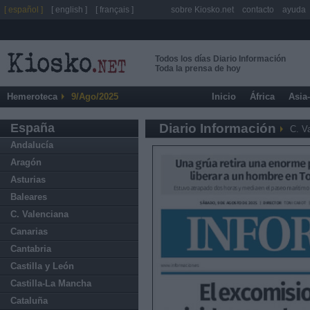
[ español ]
[ english ]
[ français ]
sobre Kiosko.net
contacto
ayuda
Todos los días Diario Información
Toda la prensa de hoy
Hemeroteca
9/Ago/2025
Inicio
África
Asia
España
Diario Información
C. V
Andalucía
Aragón
Asturias
Baleares
C. Valenciana
Canarias
Cantabria
Castilla y León
Castilla-La Mancha
Cataluña