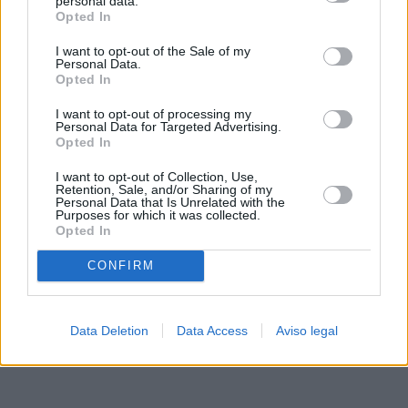
personal data.
rechazar tal procesamiento. Sus preferencias se aplicarán
Opted In
solo a este sitio web. Puede cambiar sus preferencias en
I want to opt-out of the Sale of my
cualquier momento entrando de nuevo en este sitio web o
Personal Data.
visitando nuestra política de privacidad.
Opted In
I want to opt-out of processing my
Personal Data for Targeted Advertising.
Opted In
I want to opt-out of Collection, Use,
Retention, Sale, and/or Sharing of my
Personal Data that Is Unrelated with the
Purposes for which it was collected.
Opted In
CONFIRM
Data Deletion
Data Access
Aviso legal