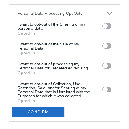
descrito. De forma alternativa, puede acceder a información
más detallada y cambiar sus preferencias antes de otorgar o
Personal Data Processing Opt Outs
negar su consentimiento. Tenga en cuenta que algún
procesamiento de sus datos personales puede no requerir
I want to opt-out of the Sharing of my
de su consentimiento, pero usted tiene el derecho de
personal data.
rechazar tal procesamiento. Sus preferencias se aplicarán
Opted In
solo a este sitio web. Puede cambiar sus preferencias en
I want to opt-out of the Sale of my
cualquier momento entrando de nuevo en este sitio web o
Personal Data.
visitando nuestra política de privacidad.
Opted In
I want to opt-out of processing my
Personal Data for Targeted Advertising.
Opted In
I want to opt-out of Collection, Use,
Retention, Sale, and/or Sharing of my
Personal Data that Is Unrelated with the
Purposes for which it was collected.
Opted In
CONFIRM