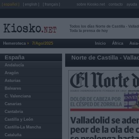
[ español ]
[ english ]
[ français ]
sobre Kiosko.net
contacto
ayuda
Todos los días Norte de Castilla - Vallad
Toda la prensa de hoy
Hemeroteca
7/Ago/2025
Inicio
África
Asia
España
Norte de Castilla - Valla
Andalucía
Aragón
Asturias
Baleares
C. Valenciana
Canarias
Cantabria
Castilla y León
Castilla-La Mancha
Cataluña