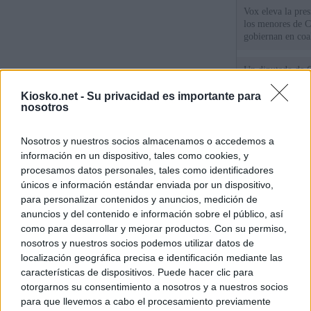
Vox eleva la pres
los menores de C
gobiernan en coa
Un diputado de 
ante la Fiscalía 
los inmigrantes”
Kiosko.net -
Su privacidad es importante para
nosotros
El Gobierno rech
Nosotros y nuestros socios almacenamos o accedemos a
ministros acudan 
de Ceuta
información en un dispositivo, tales como cookies, y
procesamos datos personales, tales como identificadores
únicos e información estándar enviada por un dispositivo,
© Kiosko.net
Aviso Legal
Privacidad y Cookies
para personalizar contenidos y anuncios, medición de
anuncios y del contenido e información sobre el público, así
como para desarrollar y mejorar productos. Con su permiso,
nosotros y nuestros socios podemos utilizar datos de
localización geográfica precisa e identificación mediante las
características de dispositivos. Puede hacer clic para
otorgarnos su consentimiento a nosotros y a nuestros socios
para que llevemos a cabo el procesamiento previamente