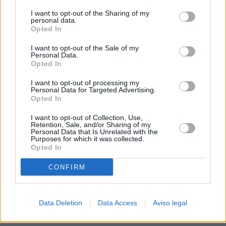
procesamiento de sus datos personales puede no requerir
I want to opt-out of the Sharing of my
de su consentimiento, pero usted tiene el derecho de
personal data.
rechazar tal procesamiento. Sus preferencias se aplicarán
Opted In
solo a este sitio web. Puede cambiar sus preferencias en
I want to opt-out of the Sale of my
cualquier momento entrando de nuevo en este sitio web o
Personal Data.
visitando nuestra política de privacidad.
Opted In
I want to opt-out of processing my
Personal Data for Targeted Advertising.
Opted In
I want to opt-out of Collection, Use,
Retention, Sale, and/or Sharing of my
Personal Data that Is Unrelated with the
Purposes for which it was collected.
Opted In
CONFIRM
Data Deletion
Data Access
Aviso legal