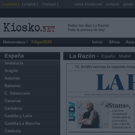
[ español ]
[ english ]
[ français ]
sobre Kiosko.net
contacto
ayuda
Todos los días La Razón
Toda la prensa de hoy
Hemeroteca
7/Ago/2025
Inicio
África
Asia
España
La Razón
España
Madrid
Andalucía
Aragón
Asturias
Baleares
C. Valenciana
Canarias
Cantabria
Castilla y León
Castilla-La Mancha
Cataluña