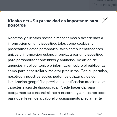
mujeres y niñas 
días no consegu
La protección de
Kiosko.net -
Su privacidad es importante para
de fronteras
nosotros
Meloni denuncia 
Nosotros y nuestros socios almacenamos o accedemos a
mientras llama a
información en un dispositivo, tales como cookies, y
para Italia con 
procesamos datos personales, tales como identificadores
únicos e información estándar enviada por un dispositivo,
para personalizar contenidos y anuncios, medición de
© Kiosko.net
Aviso Legal
Privacidad y Cookies
anuncios y del contenido e información sobre el público, así
como para desarrollar y mejorar productos. Con su permiso,
nosotros y nuestros socios podemos utilizar datos de
localización geográfica precisa e identificación mediante las
características de dispositivos. Puede hacer clic para
otorgarnos su consentimiento a nosotros y a nuestros socios
para que llevemos a cabo el procesamiento previamente
descrito. De forma alternativa, puede acceder a información
más detallada y cambiar sus preferencias antes de otorgar o
Personal Data Processing Opt Outs
negar su consentimiento. Tenga en cuenta que algún