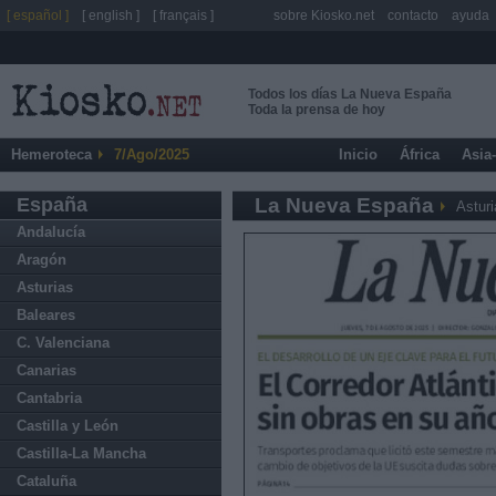
[ español ]
[ english ]
[ français ]
sobre Kiosko.net
contacto
ayuda
Todos los días La Nueva España
Toda la prensa de hoy
Hemeroteca
7/Ago/2025
Inicio
África
Asia
España
La Nueva España
Asturi
Andalucía
Aragón
Asturias
Baleares
C. Valenciana
Canarias
Cantabria
Castilla y León
Castilla-La Mancha
Cataluña