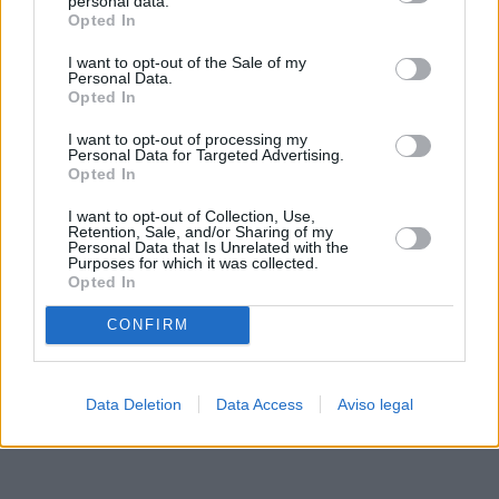
personal data.
rechazar tal procesamiento. Sus preferencias se aplicarán
Opted In
solo a este sitio web. Puede cambiar sus preferencias en
I want to opt-out of the Sale of my
cualquier momento entrando de nuevo en este sitio web o
Personal Data.
visitando nuestra política de privacidad.
Opted In
I want to opt-out of processing my
Personal Data for Targeted Advertising.
Opted In
I want to opt-out of Collection, Use,
Retention, Sale, and/or Sharing of my
Personal Data that Is Unrelated with the
Purposes for which it was collected.
Opted In
CONFIRM
Data Deletion
Data Access
Aviso legal