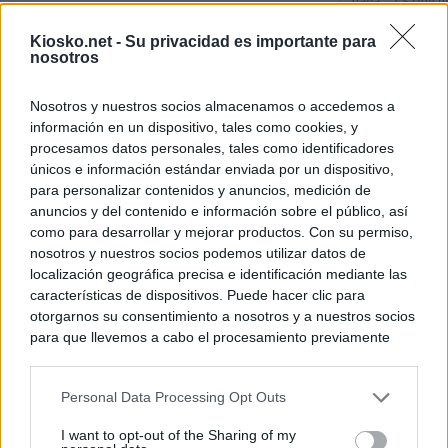
Italia: “Es ridíc
Kiosko.net -
Su privacidad es importante para
Última hora sobre
nosotros
directo: El BOE p
controles a viaje
tacha de "incomp
Nosotros y nuestros socios almacenamos o accedemos a
información en un dispositivo, tales como cookies, y
Sánchez responde
procesamos datos personales, tales como identificadores
únicos e información estándar enviada por un dispositivo,
para personalizar contenidos y anuncios, medición de
© Kiosko.net
Aviso Legal
Privacidad y Cookies
anuncios y del contenido e información sobre el público, así
como para desarrollar y mejorar productos. Con su permiso,
nosotros y nuestros socios podemos utilizar datos de
localización geográfica precisa e identificación mediante las
características de dispositivos. Puede hacer clic para
otorgarnos su consentimiento a nosotros y a nuestros socios
para que llevemos a cabo el procesamiento previamente
descrito. De forma alternativa, puede acceder a información
más detallada y cambiar sus preferencias antes de otorgar o
Personal Data Processing Opt Outs
negar su consentimiento. Tenga en cuenta que algún
procesamiento de sus datos personales puede no requerir
I want to opt-out of the Sharing of my
de su consentimiento, pero usted tiene el derecho de