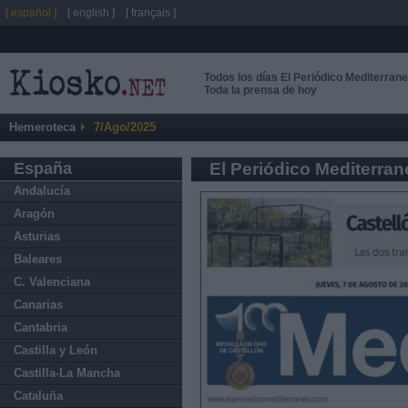
[ español ]
[ english ]
[ français ]
Todos los días El Periódico Mediterran
Toda la prensa de hoy
Hemeroteca
7/Ago/2025
España
El Periódico Mediterra
Andalucía
Aragón
Asturias
Baleares
C. Valenciana
Canarias
Cantabria
Castilla y León
Castilla-La Mancha
Cataluña