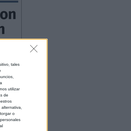
tivo, tales
e
nuncios,
ra
os utilizar
as de
uestros
alternativa,
torgar o
 personales
al