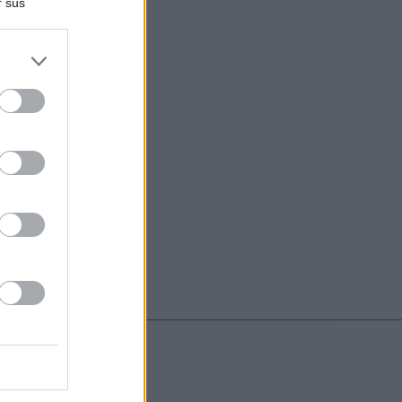
r sus
do nuestra