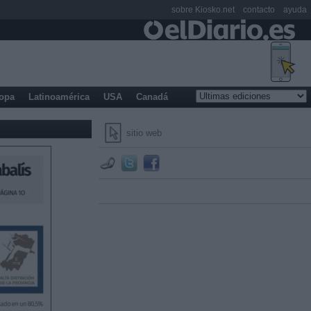
sobre Kiosko.net
contacto
ayuda
opa
Latinoamérica
USA
Canadá
sitio web