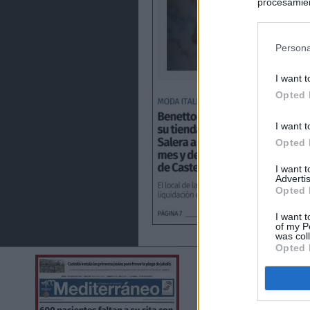
procesamien
preferencia
política de 
Persona
I want t
Opted 
I want t
Opted 
I want 
Advertis
Opted 
I want t
of my P
was col
Opted 