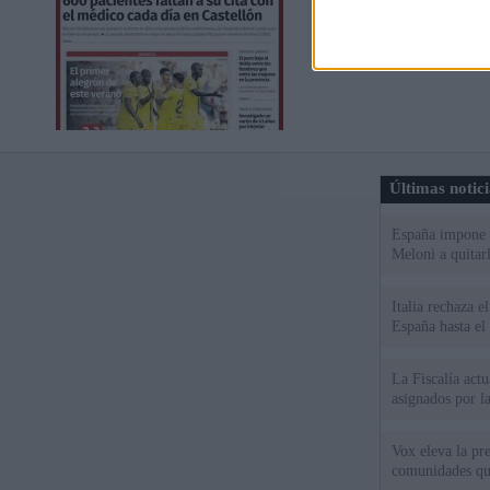
Últimas notic
España impone co
Meloni a quitar
Italia rechaza 
España hasta el
La Fiscalía act
asignados por la
Vox eleva la pr
comunidades qu