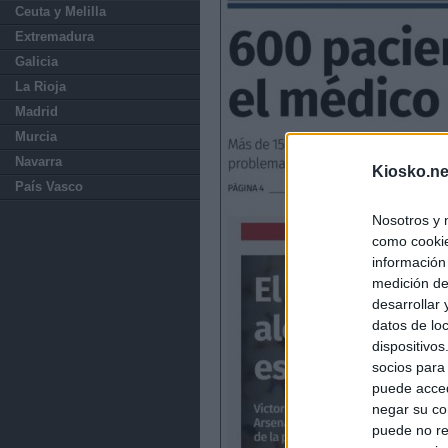
Ceuta y Melilla
Extremadura
Galicia
La Rioja
Madrid
Murcia
Navarra
Kiosko.ne
País Vasco
Nosotros y 
como cookie
información
medición de
desarrollar
datos de loc
dispositivo
socios para
puede acced
negar su co
puede no re