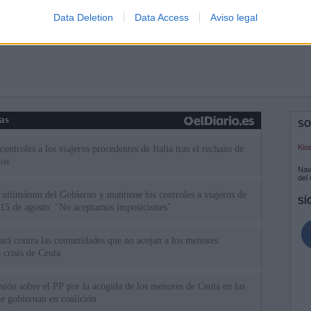
Data Deletion
Data Access
Aviso legal
ias
SO
Kio
ntroles a los viajeros procedentes de Italia tras el rechazo de
los
Nav
del
el ultimátum del Gobierno y mantiene los controles a viajeros de
SÍ
 15 de agosto: "No aceptamos imposiciones"
uará contra las comunidades que no acojan a los menores
 crisis de Ceuta
esión sobre el PP por la acogida de los menores de Ceuta en las
e gobiernan en coalición