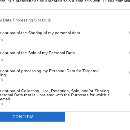
to. Sus preferencias se aplicarán solo a este sitio web. Puede cambia
s en cualquier momento entrando de nuevo en este sitio web o visitan
privacidad.
l Data Processing Opt Outs
o opt-out of the Sharing of my personal data.
In
o opt-out of the Sale of my Personal Data.
In
to opt-out of processing my Personal Data for Targeted
ing.
In
o opt-out of Collection, Use, Retention, Sale, and/or Sharing
ersonal Data that Is Unrelated with the Purposes for which it
lected.
In
CONFIRM