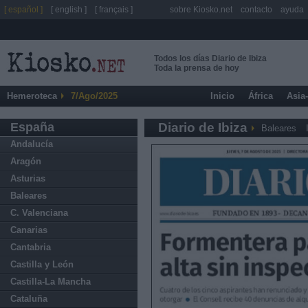
[ español ]
[ english ]
[ français ]
sobre Kiosko.net
contacto
ayuda
Todos los días Diario de Ibiza
Toda la prensa de hoy
Hemeroteca
7/Ago/2025
Inicio
África
Asia
España
Diario de Ibiza
Baleares
Andalucía
Aragón
Asturias
Baleares
C. Valenciana
Canarias
Cantabria
Castilla y León
Castilla-La Mancha
Cataluña