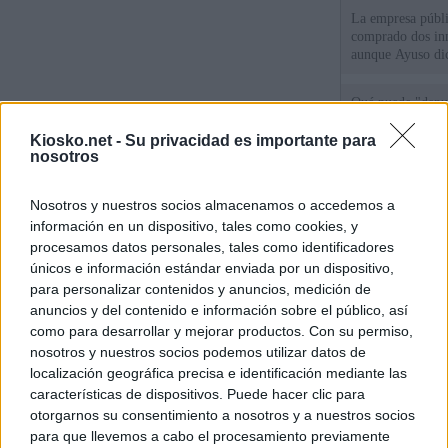
La empresa públic
comprado dos inm
aunque Ayuso dic
el año"
Qué puede "depur
de violencia de g
Gobierno andalu
Kiosko.net -
Su privacidad es importante para
nosotros
Cientos de menor
Nosotros y nuestros socios almacenamos o accedemos a
del Príncipe sin
intemperie"
información en un dispositivo, tales como cookies, y
procesamos datos personales, tales como identificadores
únicos e información estándar enviada por un dispositivo,
© Kiosko.net
Aviso Legal
Privacidad y Cookies
para personalizar contenidos y anuncios, medición de
anuncios y del contenido e información sobre el público, así
como para desarrollar y mejorar productos. Con su permiso,
nosotros y nuestros socios podemos utilizar datos de
localización geográfica precisa e identificación mediante las
características de dispositivos. Puede hacer clic para
otorgarnos su consentimiento a nosotros y a nuestros socios
para que llevemos a cabo el procesamiento previamente