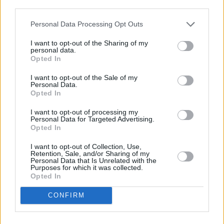
descrito. De forma alternativa, puede acceder a información
más detallada y cambiar sus preferencias antes de otorgar o
Personal Data Processing Opt Outs
negar su consentimiento. Tenga en cuenta que algún
procesamiento de sus datos personales puede no requerir
I want to opt-out of the Sharing of my
de su consentimiento, pero usted tiene el derecho de
personal data.
rechazar tal procesamiento. Sus preferencias se aplicarán
Opted In
solo a este sitio web. Puede cambiar sus preferencias en
I want to opt-out of the Sale of my
cualquier momento entrando de nuevo en este sitio web o
Personal Data.
visitando nuestra política de privacidad.
Opted In
I want to opt-out of processing my
Personal Data for Targeted Advertising.
Opted In
I want to opt-out of Collection, Use,
Retention, Sale, and/or Sharing of my
Personal Data that Is Unrelated with the
Purposes for which it was collected.
Opted In
CONFIRM