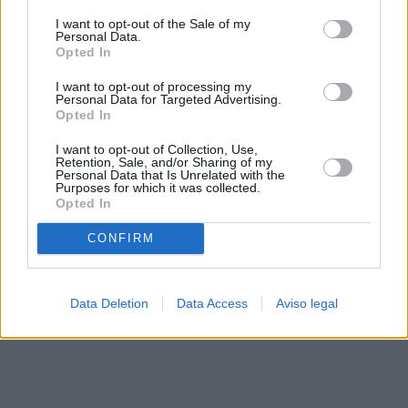
solo a este sitio web. Puede cambiar sus preferencias en
I want to opt-out of the Sale of my
cualquier momento entrando de nuevo en este sitio web o
Personal Data.
visitando nuestra política de privacidad.
Opted In
I want to opt-out of processing my
Personal Data for Targeted Advertising.
Opted In
I want to opt-out of Collection, Use,
Retention, Sale, and/or Sharing of my
Personal Data that Is Unrelated with the
Purposes for which it was collected.
Opted In
CONFIRM
Data Deletion
Data Access
Aviso legal