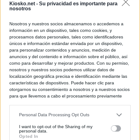
Kiosko.net -
Su privacidad es importante para
nosotros
Nosotros y nuestros socios almacenamos o accedemos a
información en un dispositivo, tales como cookies, y
procesamos datos personales, tales como identificadores
únicos e información estándar enviada por un dispositivo,
para personalizar contenidos y anuncios, medición de
anuncios y del contenido e información sobre el público, así
como para desarrollar y mejorar productos. Con su permiso,
nosotros y nuestros socios podemos utilizar datos de
localización geográfica precisa e identificación mediante las
características de dispositivos. Puede hacer clic para
otorgarnos su consentimiento a nosotros y a nuestros socios
para que llevemos a cabo el procesamiento previamente
descrito. De forma alternativa, puede acceder a información
más detallada y cambiar sus preferencias antes de otorgar o
Personal Data Processing Opt Outs
negar su consentimiento. Tenga en cuenta que algún
procesamiento de sus datos personales puede no requerir
I want to opt-out of the Sharing of my
de su consentimiento, pero usted tiene el derecho de
personal data.
rechazar tal procesamiento. Sus preferencias se aplicarán
Opted In