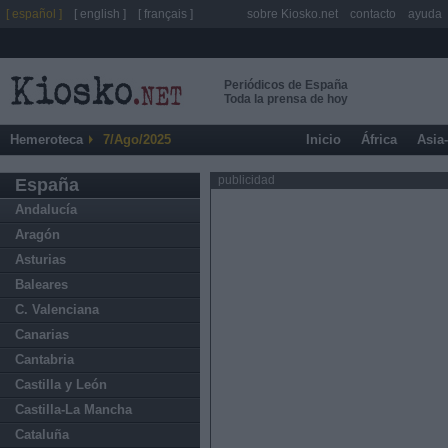
[ español ]
[ english ]
[ français ]
sobre Kiosko.net
contacto
ayuda
Periódicos de España
Toda la prensa de hoy
Hemeroteca
7/Ago/2025
Inicio
África
Asia
publicidad
España
Andalucía
Aragón
Asturias
Baleares
C. Valenciana
Canarias
Cantabria
Castilla y León
Castilla-La Mancha
Cataluña