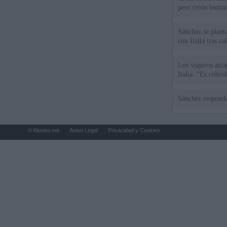
peor crisis huma
Sánchez se plant
con Italia tras c
Los viajeros atra
Italia: “Es ridíc
Sánchez responde
© Kiosko.net
Aviso Legal
Privacidad y Cookies