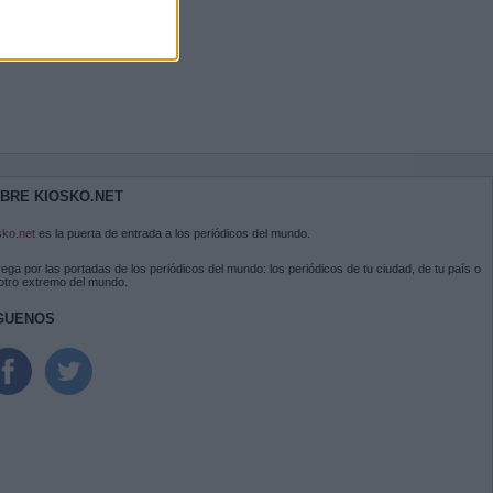
BRE KIOSKO.NET
sko.net
es la puerta de entrada a los periódicos del mundo.
ega por las portadas de los periódicos del mundo: los periódicos de tu ciudad, de tu país o
 otro extremo del mundo.
GUENOS