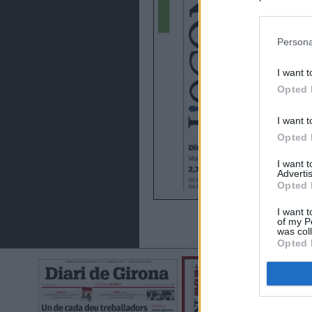
preferencia
política de 
Persona
I want t
Opted 
I want t
Opted 
I want 
Advertis
Opted 
I want t
of my P
was col
Opted 