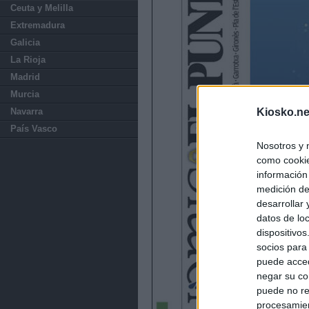
Ceuta y Melilla
Extremadura
Galicia
La Rioja
Madrid
Murcia
Navarra
Kiosko.ne
País Vasco
Nosotros y 
como cookie
información
medición de
desarrollar
datos de loc
dispositivo
socios para
puede acced
negar su co
puede no re
procesamien