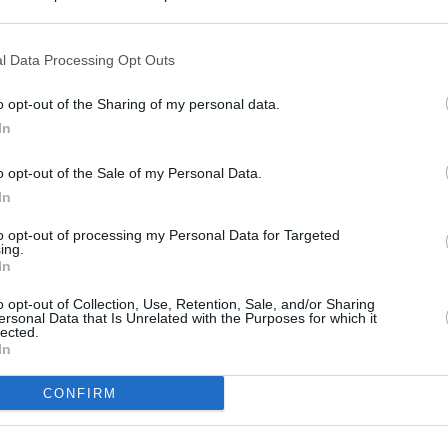
s en cualquier momento entrando de nuevo en este sitio web o visitan
privacidad.
l Data Processing Opt Outs
o opt-out of the Sharing of my personal data.
In
o opt-out of the Sale of my Personal Data.
In
to opt-out of processing my Personal Data for Targeted
ing.
In
o opt-out of Collection, Use, Retention, Sale, and/or Sharing
ersonal Data that Is Unrelated with the Purposes for which it
lected.
In
CONFIRM