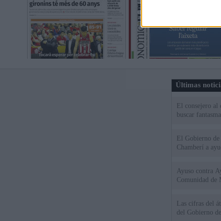
Últimas notic
El consejero al
buscar fantasma
El Gobierno de 
Chamberí a ayud
Ayuso contra Ay
Comunidad de 
Las cifras del á
del Gobierno d