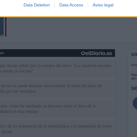
Data Deletion
Data Access
Aviso legal
ias
SO
Kio
 que Ayuso señaló por la compra del ático: "La izquierda necesita
s donde no los hay"
Nav
del
Ayuso no puede destinar directamente la venta del ático de
SÍ
as por los incendios
uso: cómo ha cambiado su discurso sobre el ático de la
Madrid en una semana
tico: de los honorarios de la inmobiliaria a la estimación de venta
e Ayuso