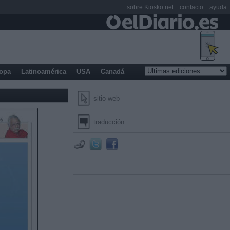
sobre Kiosko.net
contacto
ayuda
opa
Latinoamérica
USA
Canadá
sitio web
traducción