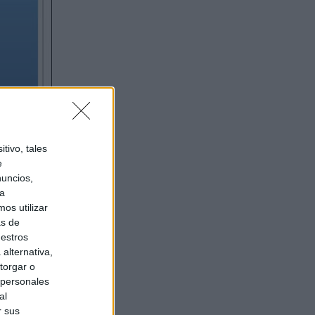
tivo, tales
e
nuncios,
ra
os utilizar
as de
uestros
alternativa,
torgar o
 personales
al
r sus