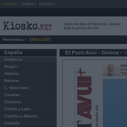
[ español ]
[ english ]
[ français ]
Todos los días El Punt Avui - Girona
Toda la prensa de hoy
Hemeroteca
18/May/2025
España
El Punt Avui - Girona
C
Andalucía
Aragón
Asturias
Baleares
C. Valenciana
Canarias
Cantabria
Castilla y León
Castilla-La Mancha
Cataluña