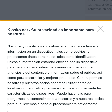
Vox eleva la pres
los menores de C
gobiernan en coa
Un diputado de 
ante la Fiscalía 
Kiosko.net -
Su privacidad es importante para
los inmigrantes”
nosotros
El Gobierno rech
Nosotros y nuestros socios almacenamos o accedemos a
ministros acudan 
de Ceuta
información en un dispositivo, tales como cookies, y
procesamos datos personales, tales como identificadores
únicos e información estándar enviada por un dispositivo,
para personalizar contenidos y anuncios, medición de
© Kiosko.net
Aviso Legal
Privacidad y Cookies
anuncios y del contenido e información sobre el público, así
como para desarrollar y mejorar productos. Con su permiso,
nosotros y nuestros socios podemos utilizar datos de
localización geográfica precisa e identificación mediante las
características de dispositivos. Puede hacer clic para
otorgarnos su consentimiento a nosotros y a nuestros socios
para que llevemos a cabo el procesamiento previamente
descrito. De forma alternativa, puede acceder a información