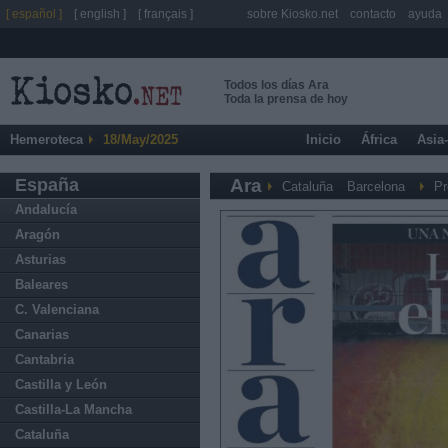
[ español ]
[ english ]
[ français ]
sobre Kiosko.net
contacto
ayuda
Todos los días Ara
Toda la prensa de hoy
Hemeroteca
18/May/2025
Inicio
África
Asia
España
Ara
Cataluña
Barcelona
Pr
Andalucía
Aragón
Asturias
Baleares
C. Valenciana
Canarias
Cantabria
Castilla y León
Castilla-La Mancha
Cataluña