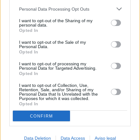
más detallada y cambiar sus preferencias antes de otorgar o
Personal Data Processing Opt Outs
negar su consentimiento. Tenga en cuenta que algún
procesamiento de sus datos personales puede no requerir
I want to opt-out of the Sharing of my
de su consentimiento, pero usted tiene el derecho de
personal data.
rechazar tal procesamiento. Sus preferencias se aplicarán
Opted In
solo a este sitio web. Puede cambiar sus preferencias en
I want to opt-out of the Sale of my
cualquier momento entrando de nuevo en este sitio web o
Personal Data.
visitando nuestra política de privacidad.
Opted In
I want to opt-out of processing my
Personal Data for Targeted Advertising.
Opted In
I want to opt-out of Collection, Use,
Retention, Sale, and/or Sharing of my
Personal Data that Is Unrelated with the
Purposes for which it was collected.
Opted In
CONFIRM
Data Deletion
Data Access
Aviso legal