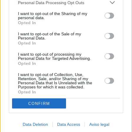
Personal Data Processing Opt Outs
negar su consentimiento. Tenga en cuenta que algún
procesamiento de sus datos personales puede no requerir
I want to opt-out of the Sharing of my
de su consentimiento, pero usted tiene el derecho de
personal data.
rechazar tal procesamiento. Sus preferencias se aplicarán
Opted In
solo a este sitio web. Puede cambiar sus preferencias en
I want to opt-out of the Sale of my
cualquier momento entrando de nuevo en este sitio web o
Personal Data.
visitando nuestra política de privacidad.
Opted In
I want to opt-out of processing my
Personal Data for Targeted Advertising.
Opted In
I want to opt-out of Collection, Use,
Retention, Sale, and/or Sharing of my
Personal Data that Is Unrelated with the
Purposes for which it was collected.
Opted In
CONFIRM
Data Deletion
Data Access
Aviso legal