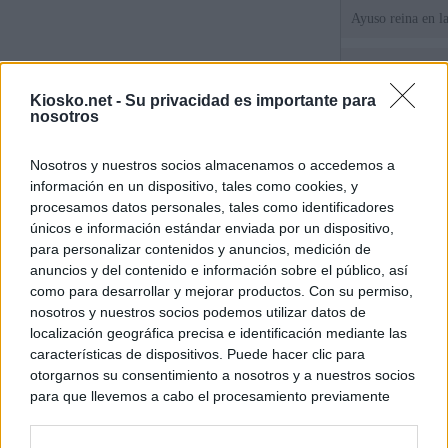
Ayuso reina en l
El juez propone j
la filtración de i
Kiosko.net -
Su privacidad es importante para
jefa" Ayuso
nosotros
"¿Cuál es el plan
Nosotros y nuestros socios almacenamos o accedemos a
WhatsApp, Faceb
información en un dispositivo, tales como cookies, y
un nuevo cruce a
15 de agosto
procesamos datos personales, tales como identificadores
únicos e información estándar enviada por un dispositivo,
para personalizar contenidos y anuncios, medición de
© Kiosko.net
Aviso Legal
Privacidad y Cookies
anuncios y del contenido e información sobre el público, así
como para desarrollar y mejorar productos. Con su permiso,
nosotros y nuestros socios podemos utilizar datos de
localización geográfica precisa e identificación mediante las
características de dispositivos. Puede hacer clic para
otorgarnos su consentimiento a nosotros y a nuestros socios
para que llevemos a cabo el procesamiento previamente
descrito. De forma alternativa, puede acceder a información
más detallada y cambiar sus preferencias antes de otorgar o