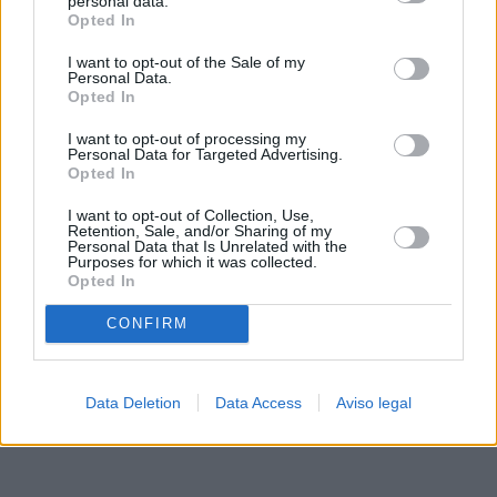
personal data.
rechazar tal procesamiento. Sus preferencias se aplicarán
Opted In
solo a este sitio web. Puede cambiar sus preferencias en
I want to opt-out of the Sale of my
cualquier momento entrando de nuevo en este sitio web o
Personal Data.
visitando nuestra política de privacidad.
Opted In
I want to opt-out of processing my
Personal Data for Targeted Advertising.
Opted In
I want to opt-out of Collection, Use,
Retention, Sale, and/or Sharing of my
Personal Data that Is Unrelated with the
Purposes for which it was collected.
Opted In
CONFIRM
Data Deletion
Data Access
Aviso legal