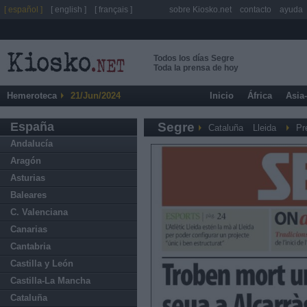
[ español ]
[ english ]
[ français ]
sobre Kiosko.net
contacto
ayuda
Todos los días Segre
Toda la prensa de hoy
Hemeroteca
21/Jun/2024
Inicio
África
Asia
España
Segre
Cataluña
Lleida
Pr
Andalucía
Aragón
Asturias
Baleares
C. Valenciana
Canarias
Cantabria
Castilla y León
Castilla-La Mancha
Cataluña