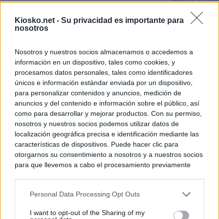
personas se muev
algo"
Kiosko.net -
Su privacidad es importante para
nosotros
De Ceu
Nosotros y nuestros socios almacenamos o accedemos a
Rutas, testimonio
información en un dispositivo, tales como cookies, y
a Ceuta desde red
procesamos datos personales, tales como identificadores
únicos e información estándar enviada por un dispositivo,
para personalizar contenidos y anuncios, medición de
© Kiosko.net
Aviso Legal
Privacidad y Cookies
anuncios y del contenido e información sobre el público, así
como para desarrollar y mejorar productos. Con su permiso,
nosotros y nuestros socios podemos utilizar datos de
localización geográfica precisa e identificación mediante las
características de dispositivos. Puede hacer clic para
otorgarnos su consentimiento a nosotros y a nuestros socios
para que llevemos a cabo el procesamiento previamente
descrito. De forma alternativa, puede acceder a información
más detallada y cambiar sus preferencias antes de otorgar o
Personal Data Processing Opt Outs
negar su consentimiento. Tenga en cuenta que algún
procesamiento de sus datos personales puede no requerir
I want to opt-out of the Sharing of my
de su consentimiento, pero usted tiene el derecho de