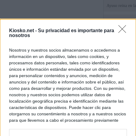
Ayuso reina en l
El juez propone j
la filtración de i
Kiosko.net -
Su privacidad es importante para
jefa" Ayuso
nosotros
"¿Cuál es el plan
Nosotros y nuestros socios almacenamos o accedemos a
WhatsApp, Faceb
información en un dispositivo, tales como cookies, y
un nuevo cruce a
15 de agosto
procesamos datos personales, tales como identificadores
únicos e información estándar enviada por un dispositivo,
para personalizar contenidos y anuncios, medición de
© Kiosko.net
Aviso Legal
Privacidad y Cookies
anuncios y del contenido e información sobre el público, así
como para desarrollar y mejorar productos. Con su permiso,
nosotros y nuestros socios podemos utilizar datos de
localización geográfica precisa e identificación mediante las
características de dispositivos. Puede hacer clic para
otorgarnos su consentimiento a nosotros y a nuestros socios
para que llevemos a cabo el procesamiento previamente
descrito. De forma alternativa, puede acceder a información
más detallada y cambiar sus preferencias antes de otorgar o