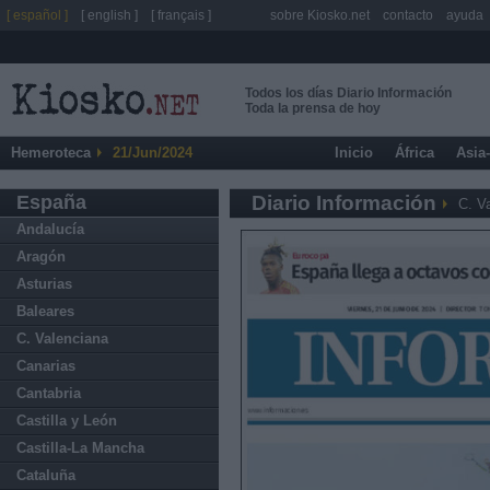
[ español ]
[ english ]
[ français ]
sobre Kiosko.net
contacto
ayuda
Todos los días Diario Información
Toda la prensa de hoy
Hemeroteca
21/Jun/2024
Inicio
África
Asia
España
Diario Información
C. V
Andalucía
Aragón
Asturias
Baleares
C. Valenciana
Canarias
Cantabria
Castilla y León
Castilla-La Mancha
Cataluña