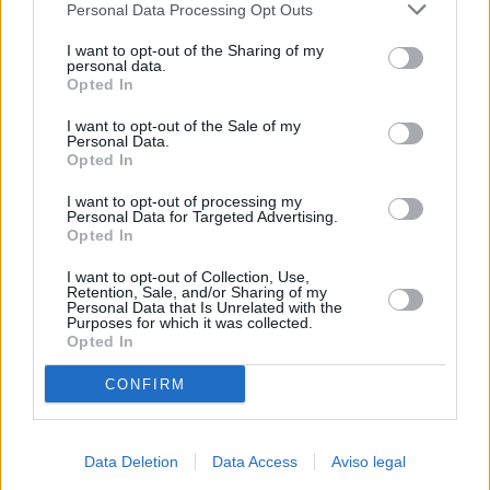
Personal Data Processing Opt Outs
negar su consentimiento. Tenga en cuenta que algún
procesamiento de sus datos personales puede no requerir
I want to opt-out of the Sharing of my
de su consentimiento, pero usted tiene el derecho de
personal data.
rechazar tal procesamiento. Sus preferencias se aplicarán
Opted In
solo a este sitio web. Puede cambiar sus preferencias en
I want to opt-out of the Sale of my
cualquier momento entrando de nuevo en este sitio web o
Personal Data.
visitando nuestra política de privacidad.
Opted In
I want to opt-out of processing my
Personal Data for Targeted Advertising.
Opted In
I want to opt-out of Collection, Use,
Retention, Sale, and/or Sharing of my
Personal Data that Is Unrelated with the
Purposes for which it was collected.
Opted In
CONFIRM
Data Deletion
Data Access
Aviso legal