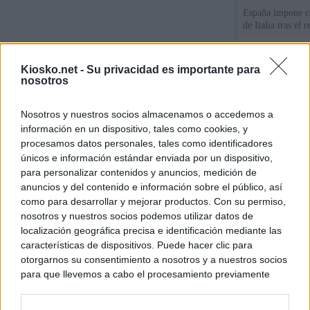
España impone co
de Italia tras el
Qué hay detrás d
Kiosko.net -
Su privacidad es importante para
España por la cri
nosotros
Sira Rego: "Es i
Nosotros y nuestros socios almacenamos o accedemos a
personas se muev
información en un dispositivo, tales como cookies, y
algo"
procesamos datos personales, tales como identificadores
únicos e información estándar enviada por un dispositivo,
para personalizar contenidos y anuncios, medición de
© Kiosko.net
Aviso Legal
Privacidad y Cookies
anuncios y del contenido e información sobre el público, así
como para desarrollar y mejorar productos. Con su permiso,
nosotros y nuestros socios podemos utilizar datos de
localización geográfica precisa e identificación mediante las
características de dispositivos. Puede hacer clic para
otorgarnos su consentimiento a nosotros y a nuestros socios
para que llevemos a cabo el procesamiento previamente
descrito. De forma alternativa, puede acceder a información
más detallada y cambiar sus preferencias antes de otorgar o