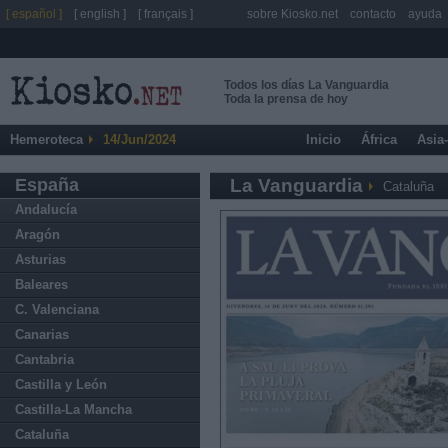
[ español ]
[ english ]
[ français ]
sobre Kiosko.net
contacto
ayuda
Todos los días La Vanguardia
Toda la prensa de hoy
Hemeroteca
14/Jun/2024
Inicio
África
Asia
España
La Vanguardia
Cataluña
Andalucía
Aragón
Asturias
Baleares
C. Valenciana
Canarias
Cantabria
Castilla y León
Castilla-La Mancha
Cataluña