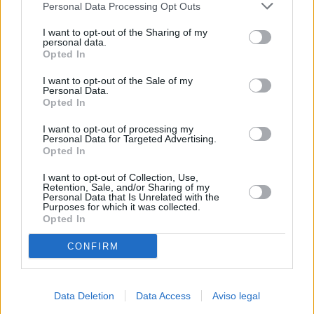
Personal Data Processing Opt Outs
negar su consentimiento. Tenga en cuenta que algún
procesamiento de sus datos personales puede no requerir
I want to opt-out of the Sharing of my
de su consentimiento, pero usted tiene el derecho de
personal data.
rechazar tal procesamiento. Sus preferencias se aplicarán
Opted In
solo a este sitio web. Puede cambiar sus preferencias en
I want to opt-out of the Sale of my
cualquier momento entrando de nuevo en este sitio web o
Personal Data.
visitando nuestra política de privacidad.
Opted In
I want to opt-out of processing my
Personal Data for Targeted Advertising.
Opted In
I want to opt-out of Collection, Use,
Retention, Sale, and/or Sharing of my
Personal Data that Is Unrelated with the
Purposes for which it was collected.
Opted In
CONFIRM
Data Deletion
Data Access
Aviso legal