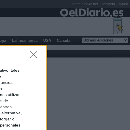
sobre Kiosko.net
contacto
ayuda
opa
Latinoamérica
USA
Canadá
tivo, tales
e
nuncios,
ra
os utilizar
as de
uestros
alternativa,
torgar o
 personales