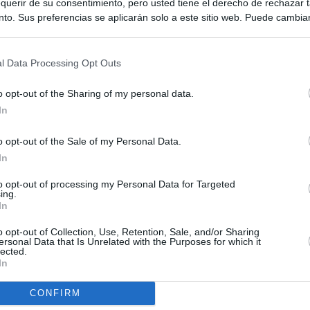
querir de su consentimiento, pero usted tiene el derecho de rechazar t
to. Sus preferencias se aplicarán solo a este sitio web. Puede cambia
s en cualquier momento entrando de nuevo en este sitio web o visitan
privacidad.
l Data Processing Opt Outs
o opt-out of the Sharing of my personal data.
In
o opt-out of the Sale of my Personal Data.
In
ias
SO
to opt-out of processing my Personal Data for Targeted
Kio
 que Ayuso señaló por la compra del ático: "Lo que no se dice es
ing.
ene residencia oficial para la presidenta"
In
Nav
del
o opt-out of Collection, Use, Retention, Sale, and/or Sharing
Ayuso no puede destinar directamente la venta del ático de
ersonal Data that Is Unrelated with the Purposes for which it
SÍ
as por los incendios
lected.
In
tico: de los honorarios de la inmobiliaria a la estimación de venta
CONFIRM
e Ayuso