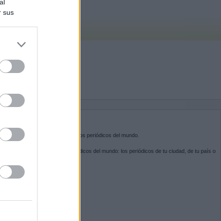
al
r sus
do nuestra
BRE KIOSKO.NET
sko.net
es la puerta de entrada a los periódicos del mundo.
ega por las portadas de los periódicos del mundo: los periódicos de tu ciudad, de tu país o
 otro extremo del mundo.
GUENOS