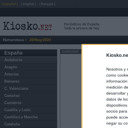
[ español ]
[ english ]
[ français ]
Periódicos de España
Toda la prensa de hoy
Hemeroteca
20/May/2024
publicidad
España
Kiosko.ne
Andalucía
Aragón
Nosotros y 
Asturias
como cookie
información
Baleares
medición de
C. Valenciana
desarrollar
Canarias
datos de loc
Cantabria
dispositivo
Castilla y León
socios para
Castilla-La Mancha
puede acced
negar su co
Cataluña