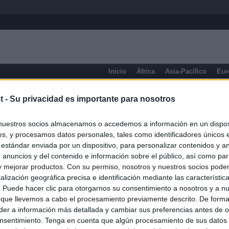
Inicio
África
Asia-Pacífico
Eur
Ceuta y Melilla
t -
Su privacidad es importante para nosotros
nuestros socios almacenamos o accedemos a información en un disposi
s, y procesamos datos personales, tales como identificadores únicos 
 estándar enviada por un dispositivo, para personalizar contenidos y a
 anuncios y del contenido e información sobre el público, así como pa
 y mejorar productos. Con su permiso, nosotros y nuestros socios podem
alización geográfica precisa e identificación mediante las característic
s. Puede hacer clic para otorgarnos su consentimiento a nosotros y a n
 que llevemos a cabo el procesamiento previamente descrito. De forma 
er a información más detallada y cambiar sus preferencias antes de o
nsentimiento. Tenga en cuenta que algún procesamiento de sus datos