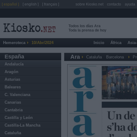
[ español ]
[ english ]
[ français ]
sobre Kiosko.net
contacto
ayuda
Todos los días Ara
Toda la prensa de hoy
Hemeroteca
10/Abr/2024
Inicio
África
Asia
España
Ara
Cataluña
Barcelona
Pr
Andalucía
Aragón
Asturias
Baleares
C. Valenciana
Canarias
Cantabria
Castilla y León
Castilla-La Mancha
Cataluña