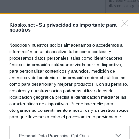
mujeres y niñas 
días no consegu
La protección de
Kiosko.net -
Su privacidad es importante para
de fronteras
nosotros
Meloni denuncia 
Nosotros y nuestros socios almacenamos o accedemos a
mientras llama a
información en un dispositivo, tales como cookies, y
para Italia con 
procesamos datos personales, tales como identificadores
únicos e información estándar enviada por un dispositivo,
para personalizar contenidos y anuncios, medición de
© Kiosko.net
Aviso Legal
Privacidad y Cookies
anuncios y del contenido e información sobre el público, así
como para desarrollar y mejorar productos. Con su permiso,
nosotros y nuestros socios podemos utilizar datos de
localización geográfica precisa e identificación mediante las
características de dispositivos. Puede hacer clic para
otorgarnos su consentimiento a nosotros y a nuestros socios
para que llevemos a cabo el procesamiento previamente
descrito. De forma alternativa, puede acceder a información
más detallada y cambiar sus preferencias antes de otorgar o
Personal Data Processing Opt Outs
negar su consentimiento. Tenga en cuenta que algún