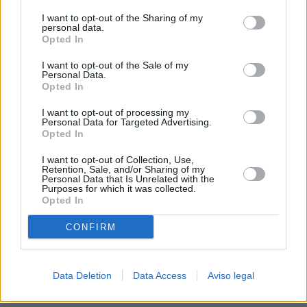
procesamiento de sus datos personales puede no requerir
I want to opt-out of the Sharing of my
de su consentimiento, pero usted tiene el derecho de
personal data.
rechazar tal procesamiento. Sus preferencias se aplicarán
Opted In
solo a este sitio web. Puede cambiar sus preferencias en
I want to opt-out of the Sale of my
cualquier momento entrando de nuevo en este sitio web o
Personal Data.
visitando nuestra política de privacidad.
Opted In
I want to opt-out of processing my
Personal Data for Targeted Advertising.
Opted In
I want to opt-out of Collection, Use,
Retention, Sale, and/or Sharing of my
Personal Data that Is Unrelated with the
Purposes for which it was collected.
Opted In
CONFIRM
Data Deletion
Data Access
Aviso legal