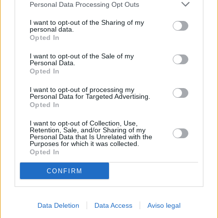
Personal Data Processing Opt Outs
negar su consentimiento. Tenga en cuenta que algún
procesamiento de sus datos personales puede no requerir
I want to opt-out of the Sharing of my
de su consentimiento, pero usted tiene el derecho de
personal data.
rechazar tal procesamiento. Sus preferencias se aplicarán
Opted In
solo a este sitio web. Puede cambiar sus preferencias en
I want to opt-out of the Sale of my
cualquier momento entrando de nuevo en este sitio web o
Personal Data.
visitando nuestra política de privacidad.
Opted In
I want to opt-out of processing my
Personal Data for Targeted Advertising.
Opted In
I want to opt-out of Collection, Use,
Retention, Sale, and/or Sharing of my
Personal Data that Is Unrelated with the
Purposes for which it was collected.
Opted In
CONFIRM
Data Deletion
Data Access
Aviso legal