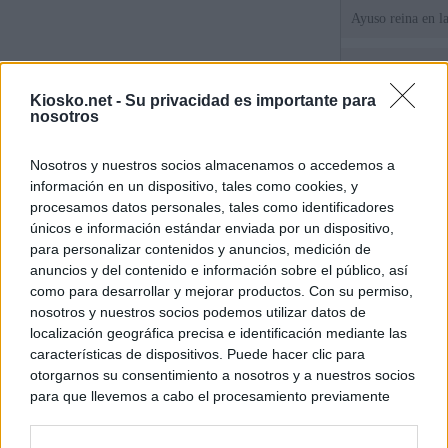
Ayuso reina en l
El juez propone j
la filtración de i
Kiosko.net -
Su privacidad es importante para
jefa" Ayuso
nosotros
"¿Cuál es el plan
Nosotros y nuestros socios almacenamos o accedemos a
WhatsApp, Faceb
información en un dispositivo, tales como cookies, y
un nuevo cruce a
15 de agosto
procesamos datos personales, tales como identificadores
únicos e información estándar enviada por un dispositivo,
para personalizar contenidos y anuncios, medición de
© Kiosko.net
Aviso Legal
Privacidad y Cookies
anuncios y del contenido e información sobre el público, así
como para desarrollar y mejorar productos. Con su permiso,
nosotros y nuestros socios podemos utilizar datos de
localización geográfica precisa e identificación mediante las
características de dispositivos. Puede hacer clic para
otorgarnos su consentimiento a nosotros y a nuestros socios
para que llevemos a cabo el procesamiento previamente
descrito. De forma alternativa, puede acceder a información
más detallada y cambiar sus preferencias antes de otorgar o