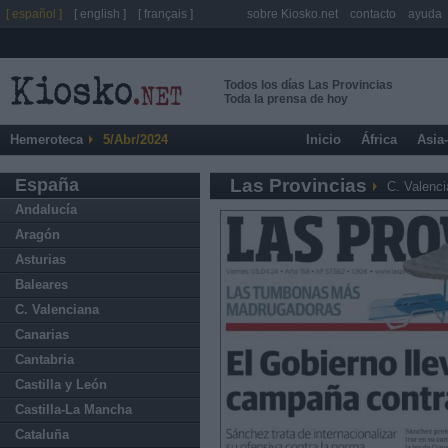
[ español ]
[ english ]
[ français ]
sobre Kiosko.net
contacto
ayuda
Todos los días Las Provincias
Toda la prensa de hoy
Hemeroteca
5/Abr/2024
Inicio
África
Asia
España
Las Provincias
C. Valenc
Andalucía
Aragón
Asturias
Baleares
C. Valenciana
Canarias
Cantabria
Castilla y León
Castilla-La Mancha
Cataluña