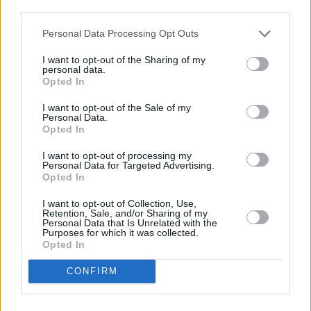
descrito. De forma alternativa, puede acceder a información
más detallada y cambiar sus preferencias antes de otorgar o
Personal Data Processing Opt Outs
negar su consentimiento. Tenga en cuenta que algún
procesamiento de sus datos personales puede no requerir
I want to opt-out of the Sharing of my
de su consentimiento, pero usted tiene el derecho de
personal data.
rechazar tal procesamiento. Sus preferencias se aplicarán
Opted In
solo a este sitio web. Puede cambiar sus preferencias en
I want to opt-out of the Sale of my
cualquier momento entrando de nuevo en este sitio web o
Personal Data.
visitando nuestra política de privacidad.
Opted In
I want to opt-out of processing my
Personal Data for Targeted Advertising.
Opted In
I want to opt-out of Collection, Use,
Retention, Sale, and/or Sharing of my
Personal Data that Is Unrelated with the
Purposes for which it was collected.
Opted In
CONFIRM