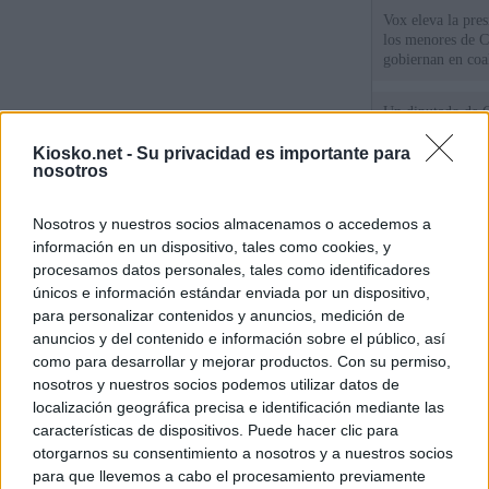
Vox eleva la pres
los menores de C
gobiernan en coa
Un diputado de 
ante la Fiscalía 
los inmigrantes”
Kiosko.net -
Su privacidad es importante para
nosotros
El Gobierno rech
Nosotros y nuestros socios almacenamos o accedemos a
ministros acudan 
de Ceuta
información en un dispositivo, tales como cookies, y
procesamos datos personales, tales como identificadores
únicos e información estándar enviada por un dispositivo,
© Kiosko.net
Aviso Legal
Privacidad y Cookies
para personalizar contenidos y anuncios, medición de
anuncios y del contenido e información sobre el público, así
como para desarrollar y mejorar productos. Con su permiso,
nosotros y nuestros socios podemos utilizar datos de
localización geográfica precisa e identificación mediante las
características de dispositivos. Puede hacer clic para
otorgarnos su consentimiento a nosotros y a nuestros socios
para que llevemos a cabo el procesamiento previamente