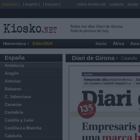
[ español ]
[ english ]
[ français ]
sobre Kiosko.net
contacto
ayuda
Todos los días Diari de Girona
Toda la prensa de hoy
Hemeroteca
5/Abr/2024
Inicio
África
Asia
España
Diari de Girona
Cataluña
Andalucía
Aragón
Asturias
Baleares
C. Valenciana
Canarias
Cantabria
Castilla y León
Castilla-La Mancha
Cataluña