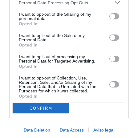
Personal Data Processing Opt Outs
negar su consentimiento. Tenga en cuenta que algún
procesamiento de sus datos personales puede no requerir
I want to opt-out of the Sharing of my
de su consentimiento, pero usted tiene el derecho de
personal data.
rechazar tal procesamiento. Sus preferencias se aplicarán
Opted In
solo a este sitio web. Puede cambiar sus preferencias en
I want to opt-out of the Sale of my
cualquier momento entrando de nuevo en este sitio web o
Personal Data.
visitando nuestra política de privacidad.
Opted In
I want to opt-out of processing my
Personal Data for Targeted Advertising.
Opted In
I want to opt-out of Collection, Use,
Retention, Sale, and/or Sharing of my
Personal Data that Is Unrelated with the
Purposes for which it was collected.
Opted In
CONFIRM
Data Deletion
Data Access
Aviso legal