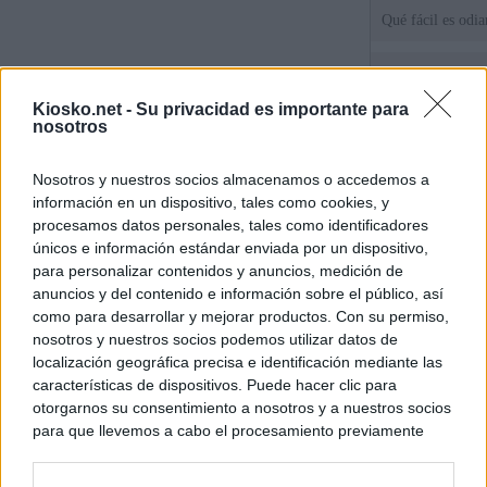
Qué fácil es odi
Tatuajes, cicatri
que busca a los d
Kiosko.net -
Su privacidad es importante para
Ceuta
nosotros
Herencia del esc
Nosotros y nuestros socios almacenamos o accedemos a
del PP: así es l
información en un dispositivo, tales como cookies, y
ático de Ayuso
procesamos datos personales, tales como identificadores
únicos e información estándar enviada por un dispositivo,
para personalizar contenidos y anuncios, medición de
© Kiosko.net
Aviso Legal
Privacidad y Cookies
anuncios y del contenido e información sobre el público, así
como para desarrollar y mejorar productos. Con su permiso,
nosotros y nuestros socios podemos utilizar datos de
localización geográfica precisa e identificación mediante las
características de dispositivos. Puede hacer clic para
otorgarnos su consentimiento a nosotros y a nuestros socios
para que llevemos a cabo el procesamiento previamente
descrito. De forma alternativa, puede acceder a información
más detallada y cambiar sus preferencias antes de otorgar o