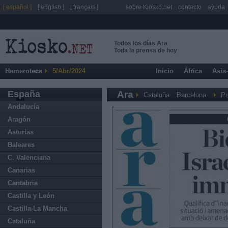
[ español ]
[ english ]
[ français ]
sobre Kiosko.net
contacto
ayuda
Todos los días Ara
Toda la prensa de hoy
Hemeroteca
5/Abr/2024
Inicio
África
Asia
España
Ara
Cataluña
Barcelona
Pr
Andalucía
Aragón
Asturias
Baleares
C. Valenciana
Canarias
Cantabria
Castilla y León
Castilla-La Mancha
Cataluña