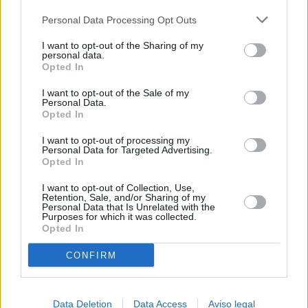
más detallada y cambiar sus preferencias antes de otorgar o
Personal Data Processing Opt Outs
negar su consentimiento. Tenga en cuenta que algún
procesamiento de sus datos personales puede no requerir
I want to opt-out of the Sharing of my
de su consentimiento, pero usted tiene el derecho de
personal data.
rechazar tal procesamiento. Sus preferencias se aplicarán
Opted In
solo a este sitio web. Puede cambiar sus preferencias en
I want to opt-out of the Sale of my
cualquier momento entrando de nuevo en este sitio web o
Personal Data.
visitando nuestra política de privacidad.
Opted In
I want to opt-out of processing my
Personal Data for Targeted Advertising.
Opted In
I want to opt-out of Collection, Use,
Retention, Sale, and/or Sharing of my
Personal Data that Is Unrelated with the
Purposes for which it was collected.
Opted In
CONFIRM
Data Deletion
Data Access
Aviso legal