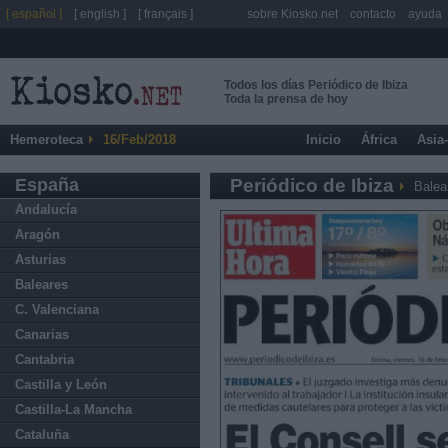
[ español ]
[ english ]
[ français ]
sobre Kiosko.net
contacto
ayuda
Todos los días Periódico de Ibiza
Toda la prensa de hoy
Hemeroteca
16/Feb/2018
Inicio
África
Asia
España
Periódico de Ibiza
Balea
Andalucía
Aragón
Asturias
Baleares
C. Valenciana
Canarias
Cantabria
Castilla y León
Castilla-La Mancha
Cataluña