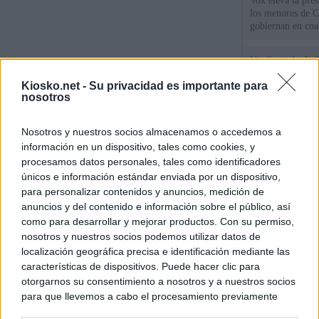
Vox eleva la pres
los menores de C
gobiernan en coa
Un diputado de 
ante la Fiscalía 
Kiosko.net -
Su privacidad es importante para
los inmigrantes”
nosotros
El Gobierno rech
Nosotros y nuestros socios almacenamos o accedemos a
ministros acudan 
de Ceuta
información en un dispositivo, tales como cookies, y
procesamos datos personales, tales como identificadores
únicos e información estándar enviada por un dispositivo,
para personalizar contenidos y anuncios, medición de
© Kiosko.net
Aviso Legal
Privacidad y Cookies
anuncios y del contenido e información sobre el público, así
como para desarrollar y mejorar productos. Con su permiso,
nosotros y nuestros socios podemos utilizar datos de
localización geográfica precisa e identificación mediante las
características de dispositivos. Puede hacer clic para
otorgarnos su consentimiento a nosotros y a nuestros socios
para que llevemos a cabo el procesamiento previamente
descrito. De forma alternativa, puede acceder a información