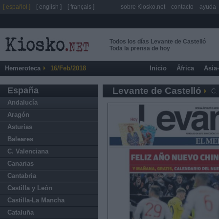
[ español ]
[ english ]
[ français ]
sobre Kiosko.net
contacto
ayuda
Todos los días Levante de Castelló
Toda la prensa de hoy
Hemeroteca
16/Feb/2018
Inicio
África
Asia
España
Levante de Castelló
C.
Andalucía
Aragón
Asturias
Baleares
C. Valenciana
Canarias
Cantabria
Castilla y León
Castilla-La Mancha
Cataluña