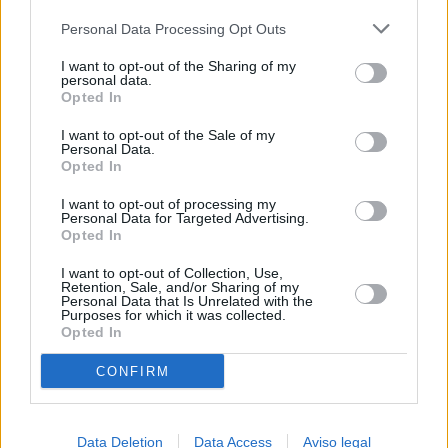
más detallada y cambiar sus preferencias antes de otorgar o
Personal Data Processing Opt Outs
negar su consentimiento. Tenga en cuenta que algún
procesamiento de sus datos personales puede no requerir
I want to opt-out of the Sharing of my
de su consentimiento, pero usted tiene el derecho de
personal data.
rechazar tal procesamiento. Sus preferencias se aplicarán
Opted In
solo a este sitio web. Puede cambiar sus preferencias en
I want to opt-out of the Sale of my
cualquier momento entrando de nuevo en este sitio web o
Personal Data.
visitando nuestra política de privacidad.
Opted In
I want to opt-out of processing my
Personal Data for Targeted Advertising.
Opted In
I want to opt-out of Collection, Use,
Retention, Sale, and/or Sharing of my
Personal Data that Is Unrelated with the
Purposes for which it was collected.
Opted In
CONFIRM
Data Deletion
Data Access
Aviso legal