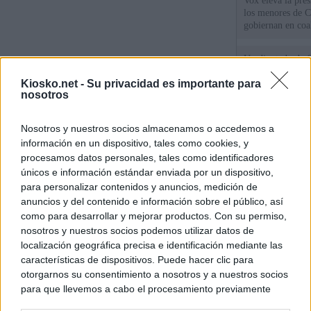
Vox eleva la pres
los menores de C
gobiernan en coa
Un diputado de 
ante la Fiscalía 
Kiosko.net -
Su privacidad es importante para
los inmigrantes”
nosotros
El Gobierno rech
Nosotros y nuestros socios almacenamos o accedemos a
ministros acudan 
de Ceuta
información en un dispositivo, tales como cookies, y
procesamos datos personales, tales como identificadores
únicos e información estándar enviada por un dispositivo,
para personalizar contenidos y anuncios, medición de
© Kiosko.net
Aviso Legal
Privacidad y Cookies
anuncios y del contenido e información sobre el público, así
como para desarrollar y mejorar productos. Con su permiso,
nosotros y nuestros socios podemos utilizar datos de
localización geográfica precisa e identificación mediante las
características de dispositivos. Puede hacer clic para
otorgarnos su consentimiento a nosotros y a nuestros socios
para que llevemos a cabo el procesamiento previamente
descrito. De forma alternativa, puede acceder a información