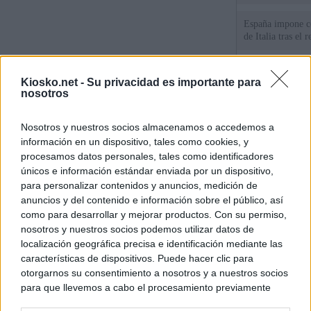
España impone co
de Italia tras el
Qué hay detrás d
Kiosko.net -
Su privacidad es importante para
España por la cri
nosotros
Sira Rego: "Es i
Nosotros y nuestros socios almacenamos o accedemos a
personas se muev
algo"
información en un dispositivo, tales como cookies, y
procesamos datos personales, tales como identificadores
únicos e información estándar enviada por un dispositivo,
para personalizar contenidos y anuncios, medición de
© Kiosko.net
Aviso Legal
Privacidad y Cookies
anuncios y del contenido e información sobre el público, así
como para desarrollar y mejorar productos. Con su permiso,
nosotros y nuestros socios podemos utilizar datos de
localización geográfica precisa e identificación mediante las
características de dispositivos. Puede hacer clic para
otorgarnos su consentimiento a nosotros y a nuestros socios
para que llevemos a cabo el procesamiento previamente
descrito. De forma alternativa, puede acceder a información