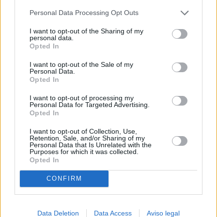
más detallada y cambiar sus preferencias antes de otorgar o
Personal Data Processing Opt Outs
negar su consentimiento. Tenga en cuenta que algún
procesamiento de sus datos personales puede no requerir
I want to opt-out of the Sharing of my
de su consentimiento, pero usted tiene el derecho de
personal data.
rechazar tal procesamiento. Sus preferencias se aplicarán
Opted In
solo a este sitio web. Puede cambiar sus preferencias en
I want to opt-out of the Sale of my
cualquier momento entrando de nuevo en este sitio web o
Personal Data.
visitando nuestra política de privacidad.
Opted In
I want to opt-out of processing my
Personal Data for Targeted Advertising.
Opted In
I want to opt-out of Collection, Use,
Retention, Sale, and/or Sharing of my
Personal Data that Is Unrelated with the
Purposes for which it was collected.
Opted In
CONFIRM
Data Deletion
Data Access
Aviso legal