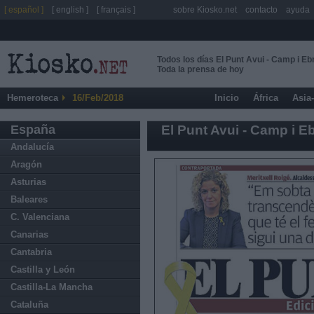
[ español ]
[ english ]
[ français ]
sobre Kiosko.net
contacto
ayuda
Todos los días El Punt Avui - Camp i Eb
Toda la prensa de hoy
Hemeroteca
16/Feb/2018
Inicio
África
Asia
España
El Punt Avui - Camp i E
Andalucía
Aragón
Asturias
Baleares
C. Valenciana
Canarias
Cantabria
Castilla y León
Castilla-La Mancha
Cataluña