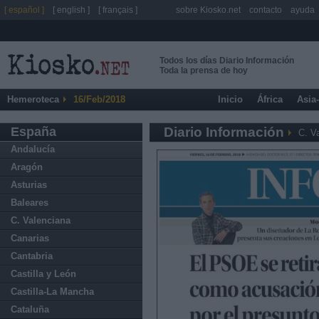
[ español ]
[ english ]
[ français ]
sobre Kiosko.net
contacto
ayuda
Todos los días Diario Información
Toda la prensa de hoy
Hemeroteca
16/Feb/2018
Inicio
África
Asia
España
Diario Información
C. V
Andalucía
Aragón
Asturias
Baleares
C. Valenciana
Canarias
Cantabria
Castilla y León
Castilla-La Mancha
Cataluña