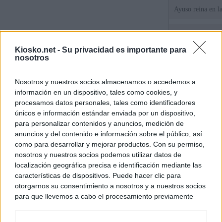
Ayuso reina en l
El juez propone j
la filtración de i
Kiosko.net -
Su privacidad es importante para
jefa" Ayuso
nosotros
"¿Cuál es el plan
Nosotros y nuestros socios almacenamos o accedemos a
WhatsApp, Faceb
información en un dispositivo, tales como cookies, y
un nuevo cruce a
15 de agosto
procesamos datos personales, tales como identificadores
únicos e información estándar enviada por un dispositivo,
para personalizar contenidos y anuncios, medición de
© Kiosko.net
Aviso Legal
Privacidad y Cookies
anuncios y del contenido e información sobre el público, así
como para desarrollar y mejorar productos. Con su permiso,
nosotros y nuestros socios podemos utilizar datos de
localización geográfica precisa e identificación mediante las
características de dispositivos. Puede hacer clic para
otorgarnos su consentimiento a nosotros y a nuestros socios
para que llevemos a cabo el procesamiento previamente
descrito. De forma alternativa, puede acceder a información
más detallada y cambiar sus preferencias antes de otorgar o