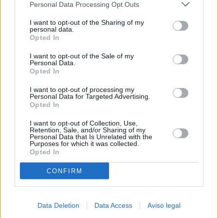
Personal Data Processing Opt Outs
negar su consentimiento. Tenga en cuenta que algún
procesamiento de sus datos personales puede no requerir
I want to opt-out of the Sharing of my
de su consentimiento, pero usted tiene el derecho de
personal data.
rechazar tal procesamiento. Sus preferencias se aplicarán
Opted In
solo a este sitio web. Puede cambiar sus preferencias en
I want to opt-out of the Sale of my
cualquier momento entrando de nuevo en este sitio web o
Personal Data.
visitando nuestra política de privacidad.
Opted In
I want to opt-out of processing my
Personal Data for Targeted Advertising.
Opted In
I want to opt-out of Collection, Use,
Retention, Sale, and/or Sharing of my
Personal Data that Is Unrelated with the
Purposes for which it was collected.
Opted In
CONFIRM
Data Deletion
Data Access
Aviso legal