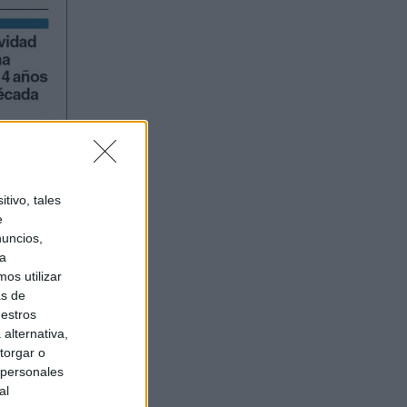
tivo, tales
e
nuncios,
ra
os utilizar
as de
uestros
alternativa,
torgar o
 personales
al