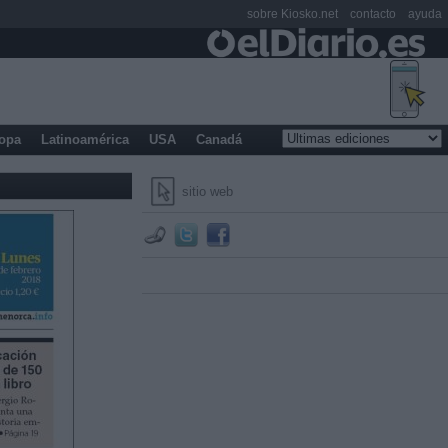
sobre Kiosko.net
contacto
ayuda
opa
Latinoamérica
USA
Canadá
sitio web