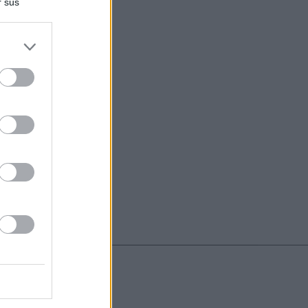
r sus
do nuestra