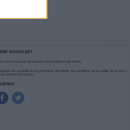
BRE KIOSKO.NET
sko.net
es la puerta de entrada a los periódicos del mundo.
ega por las portadas de los periódicos del mundo: los periódicos de tu ciudad, de tu país o
 otro extremo del mundo.
GUENOS