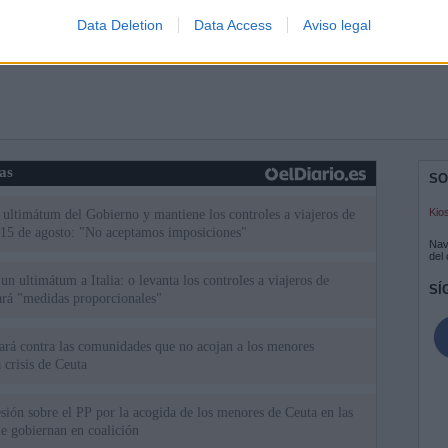
Data Deletion
Data Access
Aviso legal
ias
SO
Kio
el ultimátum del Gobierno y mantiene los controles a viajeros de
 15 de agosto: "No aceptamos imposiciones"
Nav
del
n ultimátum a Italia: o levanta los controles a viajeros de
SÍ
ará "medidas proporcionales"
uará contra las comunidades que no acojan a los menores
 crisis de Ceuta
esión sobre el PP por la acogida de los menores de Ceuta en las
e gobiernan en coalición