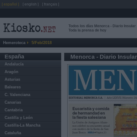
[ español ]
[ english ]
[ français ]
Todos los días Menorca - Diario Insular
Toda la prensa de hoy
Hemeroteca
5/Feb/2018
España
Menorca - Diario Insular
Andalucía
Aragón
Asturias
Baleares
C. Valenciana
Canarias
Cantabria
Castilla y León
Castilla-La Mancha
Cataluña