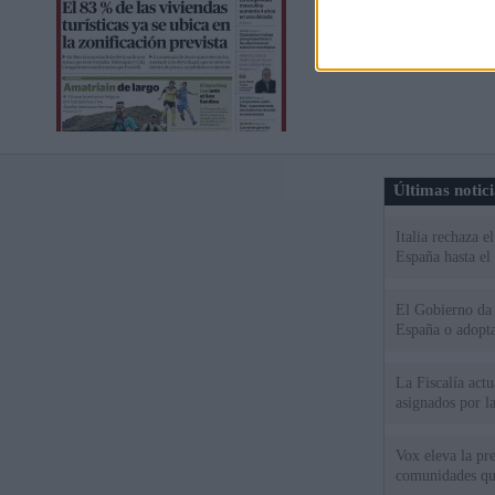
Últimas notic
Italia rechaza 
España hasta el
El Gobierno da u
España o adopt
La Fiscalía act
asignados por la
Vox eleva la pr
comunidades qu