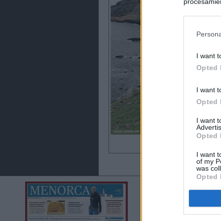
procesamien
preferencia
política de 
Persona
I want t
Opted 
I want t
Opted 
I want 
Advertis
Opted 
I want t
of my P
was col
Opted 