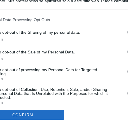
to. Sus preferencias se aplicarán solo a este sitio web. Puede cambia
s en cualquier momento entrando de nuevo en este sitio web o visitan
privacidad.
l Data Processing Opt Outs
o opt-out of the Sharing of my personal data.
In
o opt-out of the Sale of my Personal Data.
In
to opt-out of processing my Personal Data for Targeted
ing.
In
o opt-out of Collection, Use, Retention, Sale, and/or Sharing
ersonal Data that Is Unrelated with the Purposes for which it
lected.
In
CONFIRM