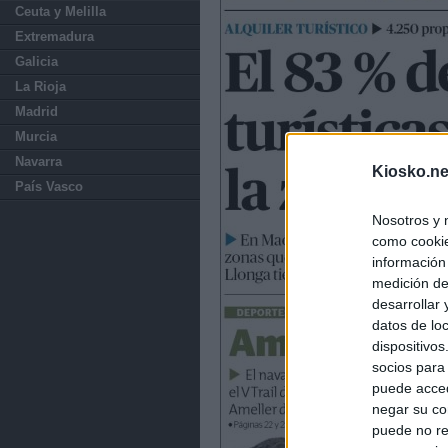
Ceuta y Melilla
Extremadura
Galicia
La Rioja
Madrid
Murcia
Navarra
Kiosko.ne
País Vasco
Nosotros y 
como cookie
información
medición de
desarrollar
datos de loc
dispositivo
socios para
puede acced
negar su co
puede no re