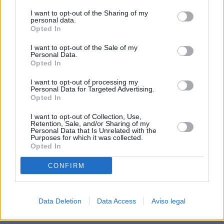
procesamiento de sus datos personales puede no requerir
I want to opt-out of the Sharing of my
de su consentimiento, pero usted tiene el derecho de
personal data.
rechazar tal procesamiento. Sus preferencias se aplicarán
Opted In
solo a este sitio web. Puede cambiar sus preferencias en
I want to opt-out of the Sale of my
cualquier momento entrando de nuevo en este sitio web o
Personal Data.
visitando nuestra política de privacidad.
Opted In
I want to opt-out of processing my
Personal Data for Targeted Advertising.
Opted In
I want to opt-out of Collection, Use,
Retention, Sale, and/or Sharing of my
Personal Data that Is Unrelated with the
Purposes for which it was collected.
Opted In
CONFIRM
Data Deletion
Data Access
Aviso legal