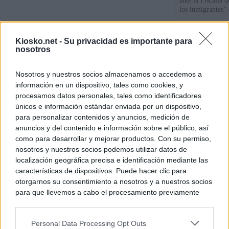
ante la Fiscalía 
los inmigrantes”
La Comunidad de 
Kiosko.net -
Su privacidad es importante para
de lujo de Chamb
nosotros
La Comunidad de
Nosotros y nuestros socios almacenamos o accedemos a
euros el diseño d
información en un dispositivo, tales como cookies, y
Puerta del Sol
procesamos datos personales, tales como identificadores
únicos e información estándar enviada por un dispositivo,
para personalizar contenidos y anuncios, medición de
© Kiosko.net
Aviso Legal
Privacidad y Cookies
anuncios y del contenido e información sobre el público, así
como para desarrollar y mejorar productos. Con su permiso,
nosotros y nuestros socios podemos utilizar datos de
localización geográfica precisa e identificación mediante las
características de dispositivos. Puede hacer clic para
otorgarnos su consentimiento a nosotros y a nuestros socios
para que llevemos a cabo el procesamiento previamente
descrito. De forma alternativa, puede acceder a información
más detallada y cambiar sus preferencias antes de otorgar o
Personal Data Processing Opt Outs
negar su consentimiento. Tenga en cuenta que algún