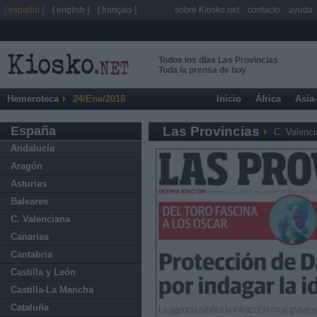
[ español ]
[ english ]
[ français ]
sobre Kiosko.net
contacto
ayuda
Todos los días Las Provincias
Toda la prensa de hoy
Hemeroteca
24/Ene/2018
Inicio
África
Asia
España
Las Provincias
C. Valenc
Andalucía
Aragón
Asturias
Baleares
C. Valenciana
Canarias
Cantabria
Castilla y León
Castilla-La Mancha
Cataluña