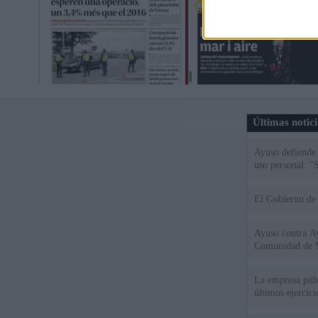
Últimas notic
Ayuso defiende
uso personal: "
El Gobierno de 
Ayuso contra Ay
Comunidad de 
La empresa públ
últimos ejercic