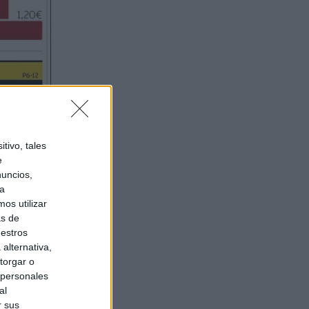
tivo, tales
e
nuncios,
ra
os utilizar
as de
uestros
alternativa,
torgar o
 personales
al
r sus