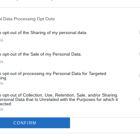
s en cualquier momento entrando de nuevo en este sitio web o visitan
privacidad.
l Data Processing Opt Outs
o opt-out of the Sharing of my personal data.
In
o opt-out of the Sale of my Personal Data.
In
to opt-out of processing my Personal Data for Targeted
ing.
In
o opt-out of Collection, Use, Retention, Sale, and/or Sharing
ersonal Data that Is Unrelated with the Purposes for which it
lected.
In
CONFIRM