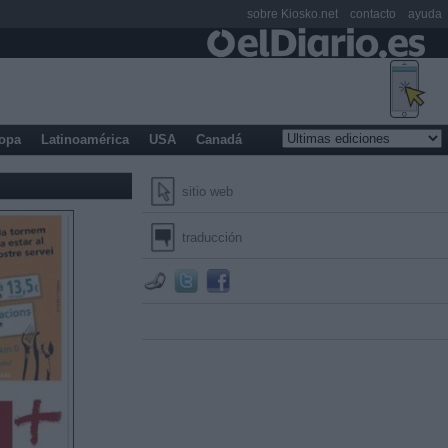
sobre Kiosko.net
contacto
ayuda
opa
Latinoamérica
USA
Canadá
sitio web
traducción