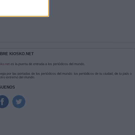
BRE KIOSKO.NET
sko.net
es la puerta de entrada a los periódicos del mundo.
ega por las portadas de los periódicos del mundo: los periódicos de tu ciudad, de tu país o
 otro extremo del mundo.
GUENOS