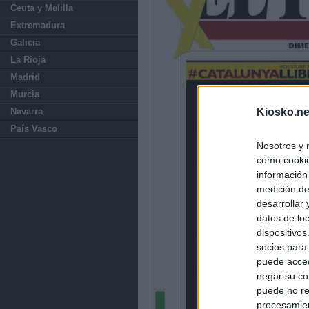
Ceuta y Melilla
Extremadura
Galicia
La Rioja
Madrid
Murcia
Navarra
Kiosko.ne
País Vasco
Nosotros y 
como cookie
información
medición de
desarrollar
datos de loc
dispositivo
socios para
puede acced
negar su co
puede no re
procesamien