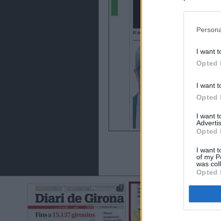
preferencia
política de 
Persona
I want t
Opted 
I want t
Opted 
I want 
Advertis
Opted 
I want t
of my P
was col
Opted 