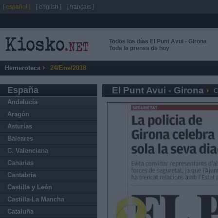
[ español ]
[ english ]
[ français ]
Todos los días El Punt Avui - Girona
Toda la prensa de hoy
Hemeroteca
24/Ene/2018
España
El Punt Avui - Girona
C
Andalucía
Aragón
Asturias
Baleares
C. Valenciana
Canarias
Cantabria
Castilla y León
Castilla-La Mancha
Cataluña