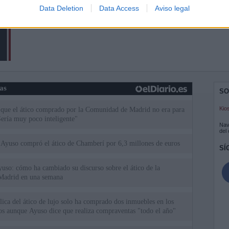
Data Deletion
Data Access
Aviso legal
ias
SO
Kio
 que el ático comprado por la Comunidad de Madrid no era para
Sería muy poco inteligente"
Nav
del
Ayuso compró el ático de Chamberí por 6,3 millones de euros
SÍ
uso: cómo ha cambiado su discurso sobre el ático de la
Madrid en una semana
ica del ático de lujo solo ha comprado dos inmuebles en los
ios aunque Ayuso dice que realiza compraventas "todo el año"